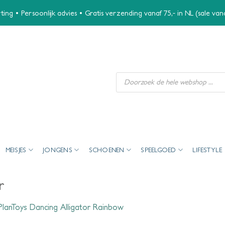
ing • Persoonlijk advies • Gratis verzending vanaf 75,- in NL (sale va
Producten
zoeken
MEISJES
JONGENS
SCHOENEN
SPEELGOED
LIFESTYLE
r
PlanToys Dancing Alligator Rainbow