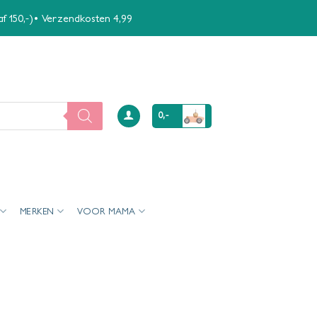
naf 150,-)• Verzendkosten 4,99
0,-
MERKEN
VOOR MAMA