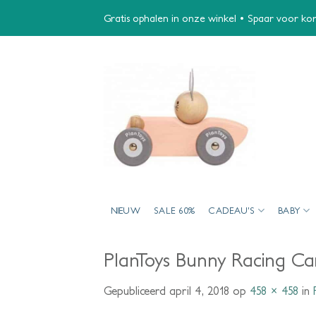
Ga
Gratis ophalen in onze winkel • Spaar voor kort
naar
inhoud
NIEUW
SALE 60%
CADEAU’S
BABY
PlanToys Bunny Racing Ca
Gepubliceerd
april 4, 2018
op
458 × 458
in