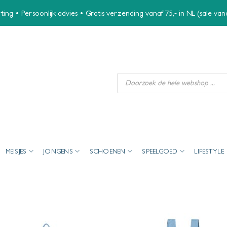
ing • Persoonlijk advies • Gratis verzending vanaf 75,- in NL (sale va
Producten
zoeken
MEISJES
JONGENS
SCHOENEN
SPEELGOED
LIFESTYLE