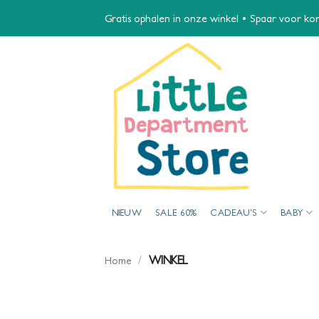
Ga
Gratis ophalen in onze winkel • Spaar voor kort
naar
inhoud
NIEUW
SALE 60%
CADEAU’S
BABY
/
WINKEL
Home