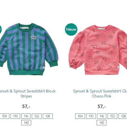
w
Nieuw
proet & Sprout Sweatshirt Block
Sproet & Sprout Sweatshirt Cl
Stripes
Chaos Pink
57,-
57,-
104
110
116
122
128
104
110
116
122
128
140
140