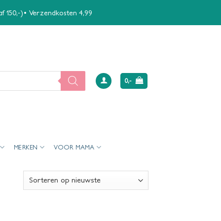
naf 150,-)• Verzendkosten 4,99
0,-
MERKEN
VOOR MAMA