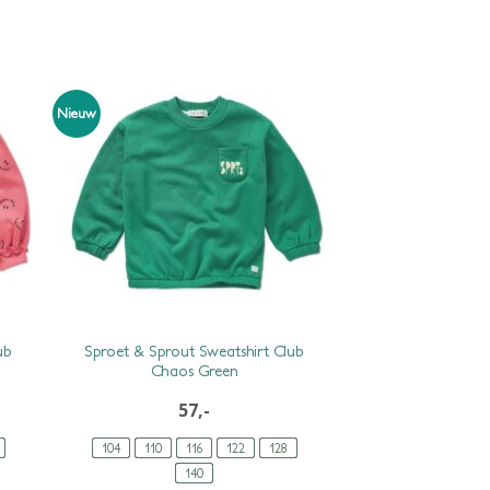
Nieuw
ub
Sproet & Sprout Sweatshirt Club
Chaos Green
57,-
104
110
116
122
128
140