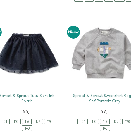
w
Nieuw
Sproet & Sprout Tutu Skirt Ink
Sproet & Sprout Sweatshirt Rag
Splash
Self Portrait Grey
55,-
57,-
104
110
116
122
128
104
110
116
122
128
140
140