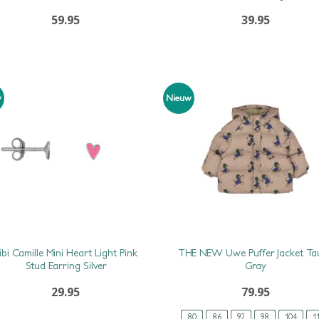
59.95
39.95
w
Nieuw
ibi Camille Mini Heart Light Pink
THE NEW Uwe Puffer Jacket Ta
Stud Earring Silver
Gray
29.95
79.95
80
86
92
98
104
1