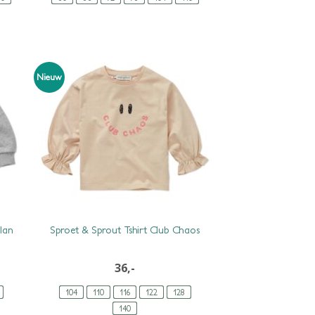
Nieuw
lan
Sproet & Sprout Tshirt Club Chaos
36,-
104
110
116
122
128
140