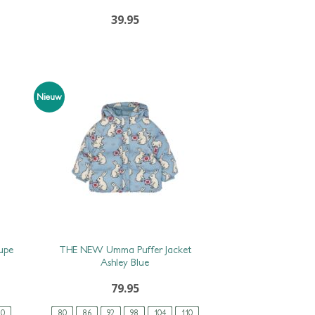
39.95
Nieuw
upe
THE NEW Umma Puffer Jacket
Ashley Blue
79.95
10
80
86
92
98
104
110