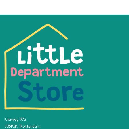
Kleiweg 97a
3051GK Rotterdam