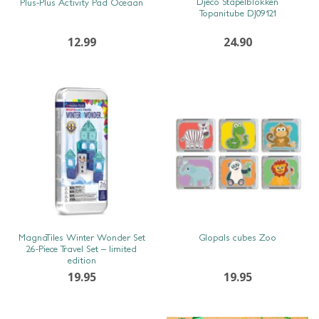
Djeco Stapelblokken
Plus-Plus Activity Pad Oceaan
Topanitube DJ09121
12.99
24.90
SNEL BEKIJKEN
SNEL BEKIJKEN
MagnaTiles Winter Wonder Set
Glopals cubes Zoo
26-Piece Travel Set – limited
edition
19.95
19.95