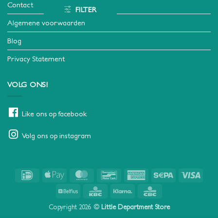
Contact
FILTER
Algemene voorwaarden
Blog
Privacy Statement
VOLG ONS!
Like ons op facebook
Volg ons op instagram
IDeal
Apple
MasterCard
Bancontact
American
Sepa
Visa
Pay
Express
Belfius
KBC
Klarna
CBC
Copyright 2026 ©
Little Department Store