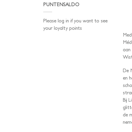
PUNTENSALDO
Please log in if you want to see
your loyalty points
Medu
Médu
aan 
Wist
De M
en h
scho
stra
Bij 
glit
de m
nem