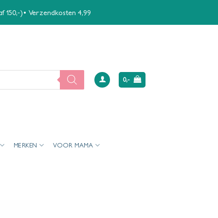
naf 150,-)• Verzendkosten 4,99
0,-
MERKEN
VOOR MAMA