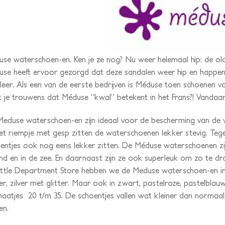
se waterschoen-en. Ken je ze nog? Nu weer helemaal hip: de o
se heeft ervoor gezorgd dat deze sandalen weer hip en happenin
leer. Als een van de eerste bedrijven is Méduse toen schoenen
 je trouwens dat Méduse “kwal” betekent in het Frans?! Vandaar
eduse waterschoen-en zijn ideaal voor de bescherming van de vo
et riempje met gesp zitten de waterschoenen lekker stevig. Tegeli
entjes ook nog eens lekker zitten. De Méduse waterschoenen zij
nd en in de zee. En daarnaast zijn ze ook superleuk om zo te dr
Little Department Store hebben we de Meduse waterschoen-en in 
ter, zilver met glitter. Maar ook in zwart, pastelroze, pastelblau
aatjes 20 t/m 35. De schoentjes vallen wat kleiner dan normaal,
en.