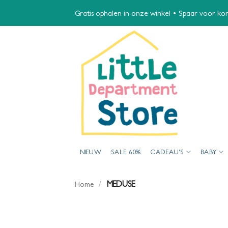
Ga
Gratis ophalen in onze winkel • Spaar voor kort
naar
inhoud
NIEUW
SALE 60%
CADEAU’S
BABY
/
MEDUSE
Home