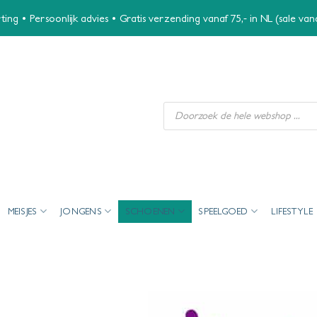
ing • Persoonlijk advies • Gratis verzending vanaf 75,- in NL (sale va
Producten
zoeken
MEISJES
JONGENS
SCHOENEN
SPEELGOED
LIFESTYLE