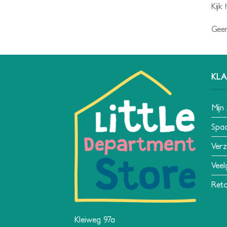
Kijk
Geen
KLA
Mijn
Spa
Verz
Veel
Reto
Kleiweg 97a