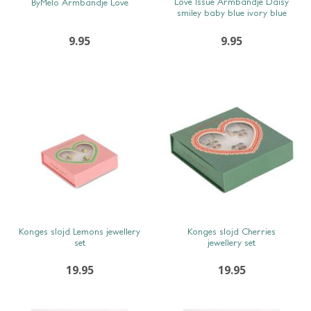
Love Issue Armbandje Daisy
ByMelo Armbandje Love
smiley baby blue ivory blue
9.95
9.95
SNEL BEKIJKEN
SNEL BEKIJKEN
Konges slojd Lemons jewellery
Konges slojd Cherries
set
jewellery set
19.95
19.95