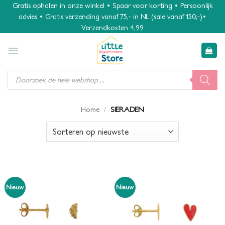
Ga
Gratis ophalen in onze winkel • Spaar voor korting • Persoonlijk
advies • Gratis verzending vanaf 75,- in NL (sale vanaf 150,-)•
naar
Verzendkosten 4,99
inhoud
Producten
zoeken
/
SIERADEN
Home
Nieuw
Nieuw