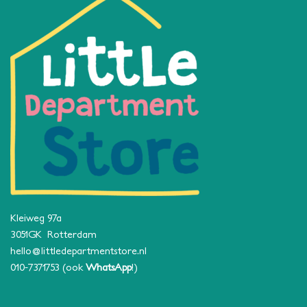
Kleiweg 97a
3051GK Rotterdam
hello@littledepartmentstore.nl
010-7371753
(ook
WhatsApp
!)