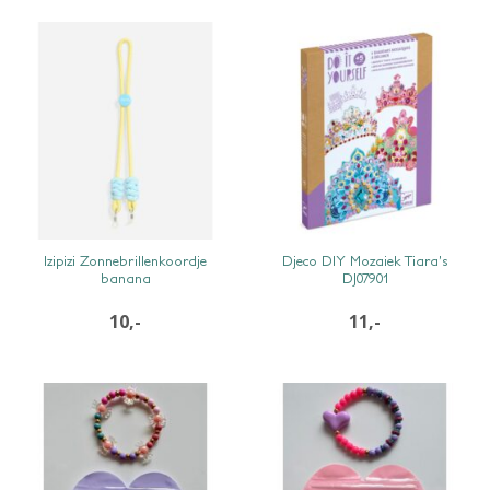
SNEL BEKIJKEN
SNEL BEKIJKEN
Izipizi Zonnebrillenkoordje
Djeco DIY Mozaiek Tiara’s
banana
DJ07901
10,-
11,-