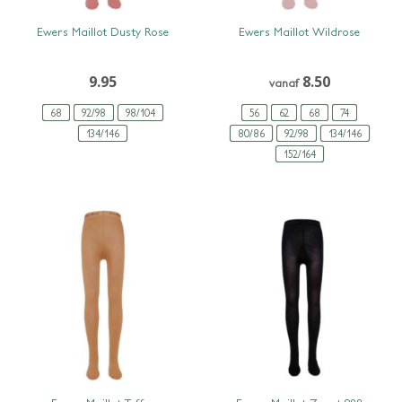
SNEL BEKIJKEN
SNEL BEKIJKEN
Ewers Maillot Dusty Rose
Ewers Maillot Wildrose
9.95
8.50
vanaf
68
92/98
98/104
56
62
68
74
134/146
80/86
92/98
134/146
152/164
SNEL BEKIJKEN
SNEL BEKIJKEN