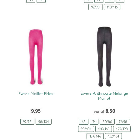
92/98
110/116
SNEL BEKIJKEN
SNEL BEKIJKEN
Ewers Anthracite Melange
Ewers Maillot Phlox
Maillot
9.95
8.50
vanaf
92/98
98/104
68
74
80/86
92/98
98/104
110/116
122/128
134/146
152/164