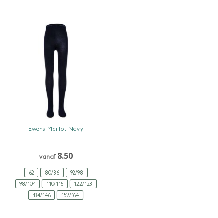
SNEL BEKIJKEN
Ewers Maillot Navy
8.50
vanaf
62
80/86
92/98
98/104
110/116
122/128
134/146
152/164