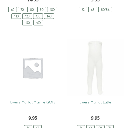
60
70
80
90
100
62
68
80/86
110
120
130
140
150
160
SNEL BEKIJKEN
SNEL BEKIJKEN
Ewers Maillot Marine GOTS
Ewers Maillot Latte
9.95
9.95
56
62
56
62
68
74