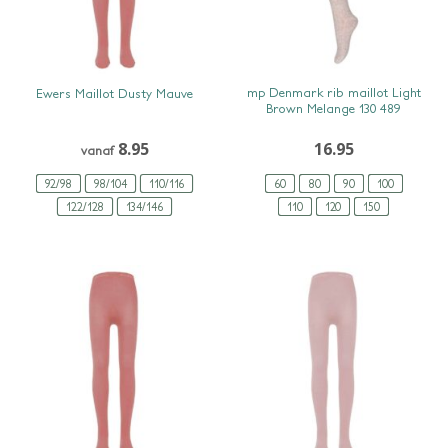
SNEL BEKIJKEN
SNEL BEKIJKEN
mp Denmark rib maillot Light
Ewers Maillot Dusty Mauve
Brown Melange 130 489
8.95
16.95
vanaf
92/98
98/104
110/116
60
80
90
100
122/128
134/146
110
120
150