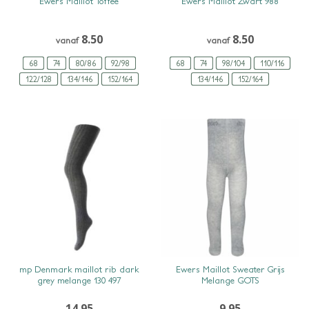
Ewers Maillot Toffee
Ewers Maillot Zwart 988
8.50
8.50
vanaf
vanaf
68
74
80/86
92/98
68
74
98/104
110/116
122/128
134/146
152/164
134/146
152/164
SNEL BEKIJKEN
SNEL BEKIJKEN
mp Denmark maillot rib dark
Ewers Maillot Sweater Grijs
grey melange 130 497
Melange GOTS
14.95
9.95