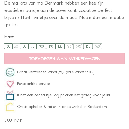
De maillots van mp Denmark hebben een heel fijn
elastieken bandje aan de bovenkant, zodat ze perfect
blijven zitten! Twijfel je over de maat? Neem dan een maatje
groter.
Maat
60
70
80
90
100
110
120
130
140
150
160
TOEVOEGEN AAN WINKELWAGEN
Gratis verzonden vanaf 75,- (sale vanaf 150,-)
Persoonlijke service
Is het een cadeautje? Wij pakken het graag voor je in!
Gratis ophalen & ruilen in onze winkel in Rotterdam
SKU:
116111