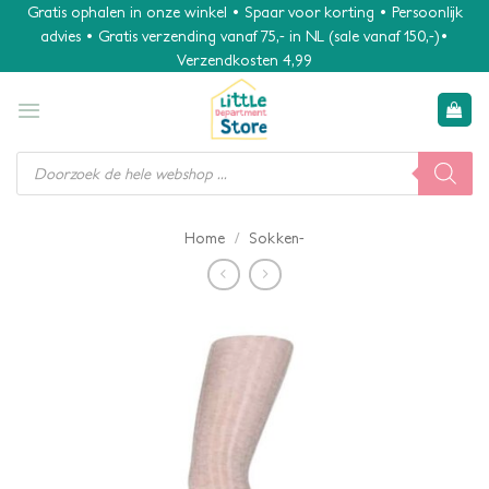
Ga
Gratis ophalen in onze winkel • Spaar voor korting • Persoonlijk
advies • Gratis verzending vanaf 75,- in NL (sale vanaf 150,-)•
naar
Verzendkosten 4,99
inhoud
Producten
zoeken
/
Home
Sokken-