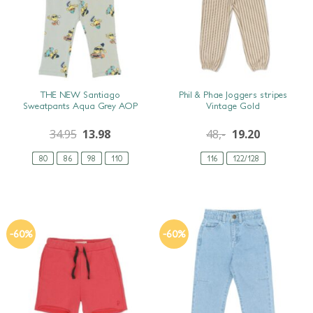
SNEL BEKIJKEN
SNEL BEKIJKEN
THE NEW Santiago
Phil & Phae Joggers stripes
Sweatpants Aqua Grey AOP
Vintage Gold
34.95
13.98
48,-
19.20
80
86
98
110
116
122/128
-60%
-60%