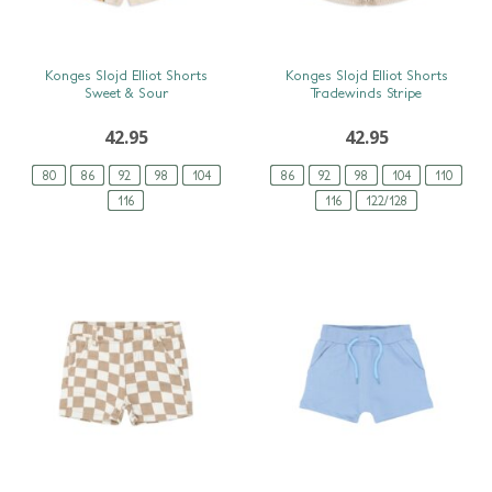
SNEL BEKIJKEN
SNEL BEKIJKEN
Konges Slojd Elliot Shorts
Konges Slojd Elliot Shorts
Sweet & Sour
Tradewinds Stripe
42.95
42.95
80
86
92
98
104
86
92
98
104
110
116
116
122/128