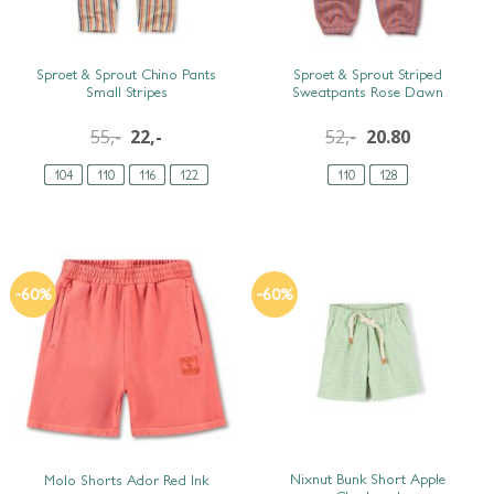
SNEL BEKIJKEN
SNEL BEKIJKEN
Sproet & Sprout Chino Pants
Sproet & Sprout Striped
Small Stripes
Sweatpants Rose Dawn
55,-
22,-
52,-
20.80
104
110
116
122
110
128
-60%
-60%
SNEL BEKIJKEN
SNEL BEKIJKEN
Nixnut Bunk Short Apple
Molo Shorts Ador Red Ink