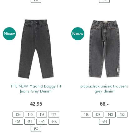
Nieuw
Nieuw
SNEL BEKIJKEN
SNEL BEKIJKEN
THE NEW Madrid Baggy Fit
piupiuchick unisex trousers
Jeans Grey Denim
grey denim
42.95
68,-
104
110
116
122
116
128
140
152
128
134
140
146
164
152