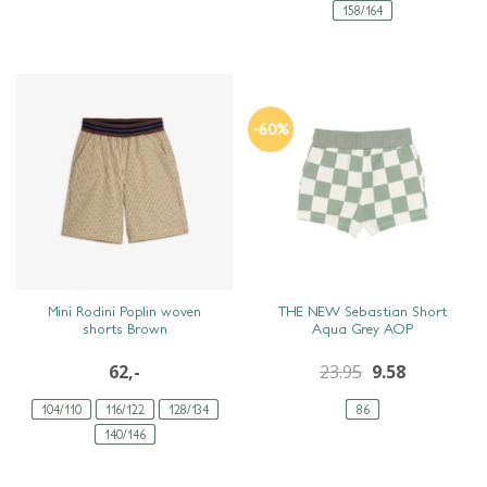
158/164
-60%
SNEL BEKIJKEN
SNEL BEKIJKEN
Mini Rodini Poplin woven
THE NEW Sebastian Short
shorts Brown
Aqua Grey AOP
62,-
23.95
9.58
104/110
116/122
128/134
86
140/146