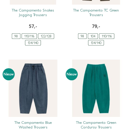
SNEL BEKIJKEN
SNEL BEKIJKEN
The Campamento Snakes
The Campamento TC Green
Jogging Trousers
Trousers
57,-
79,-
98
110/116
122/128
98
104
110/116
134/140
134/140
Nieuw
Nieuw
SNEL BEKIJKEN
SNEL BEKIJKEN
The Campamento Blue
The Campamento Green
Washed Trousers
Corduroy Trousers