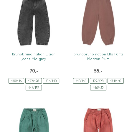
SNEL BEKIJKEN
SNEL BEKIJKEN
Brunobruno nation Daon
brunobruno nation Ella Pants
Jeans Mid-grey
Marron Plum
70,-
55,-
110/116
122/128
134/140
110/116
122/128
134/140
146/152
146/152