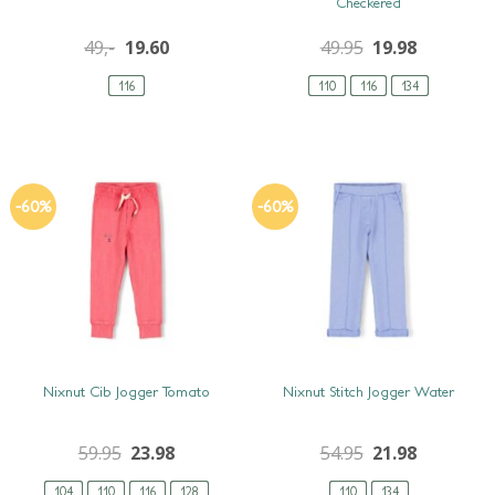
Checkered
49,-
19.60
49.95
19.98
116
110
116
134
-60%
-60%
SNEL BEKIJKEN
SNEL BEKIJKEN
Nixnut Cib Jogger Tomato
Nixnut Stitch Jogger Water
59.95
23.98
54.95
21.98
104
110
116
128
110
134