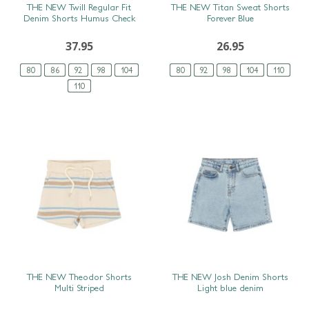
SNEL BEKIJKEN
SNEL BEKIJKEN
THE NEW Twill Regular Fit
THE NEW Titan Sweat Shorts
Denim Shorts Humus Check
Forever Blue
37.95
26.95
80
86
92
98
104
80
92
98
104
110
110
SNEL BEKIJKEN
SNEL BEKIJKEN
THE NEW Theodor Shorts
THE NEW Josh Denim Shorts
Multi Striped
Light blue denim