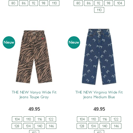
80
86
92
98
110
80
86
92
98
104
110
Nieuw
Nieuw
SNEL BEKIJKEN
SNEL BEKIJKEN
THE NEW Vanya Wide Fit
THE NEW Virginia Wide Fit
Jeans Taupe Gray
Jeans Medium Blue
49.95
49.95
104
110
116
122
104
110
116
122
128
134
140
146
128
134
140
146
152
152