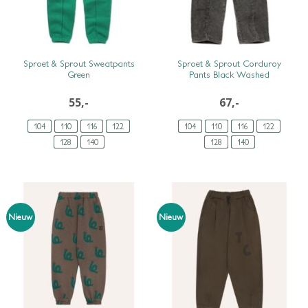
SNEL BEKIJKEN
SNEL BEKIJKEN
Sproet & Sprout Sweatpants
Sproet & Sprout Corduroy
Green
Pants Black Washed
55,-
67,-
104
110
116
122
104
110
116
122
128
140
128
140
Nieuw
Nieuw