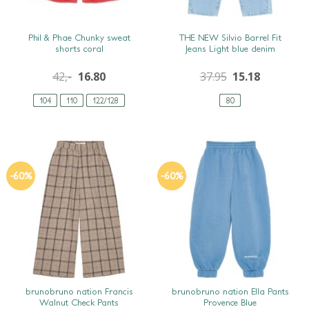
SNEL BEKIJKEN
SNEL BEKIJKEN
Phil & Phae Chunky sweat
THE NEW Silvio Barrel Fit
shorts coral
Jeans Light blue denim
42,-
16.80
37.95
15.18
104
110
122/128
80
-60%
-60%
SNEL BEKIJKEN
SNEL BEKIJKEN
brunobruno nation Francis
brunobruno nation Ella Pants
Walnut Check Pants
Provence Blue