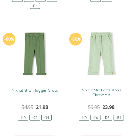
134
-60%
-60%
SNEL BEKIJKEN
SNEL BEKIJKEN
Nixnut Stic Pants Apple
Nixnut Stitch Jogger Grass
Checkered
54.95
21.98
59.95
23.98
110
122
134
110
116
128
134