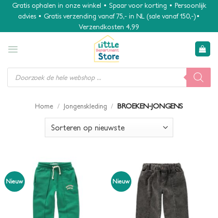
Ga
Gratis ophalen in onze winkel • Spaar voor korting • Persoonlijk
advies • Gratis verzending vanaf 75,- in NL (sale vanaf 150,-)•
naar
Verzendkosten 4,99
inhoud
Producten
zoeken
/
/
BROEKEN-JONGENS
Home
Jongenskleding
Nieuw
Nieuw