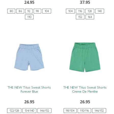
24.95
37.95
80
86
92
98
104
104
116
128
140
110
152
164
SNEL BEKIJKEN
SNEL BEKIJKEN
THE NEW Titus Sweat Shorts
THE NEW Titus Sweat Shorts
Forever Blue
Creme De Menthe
26.95
26.95
122/128
134/140
146/152
98/104
110/116
146/152