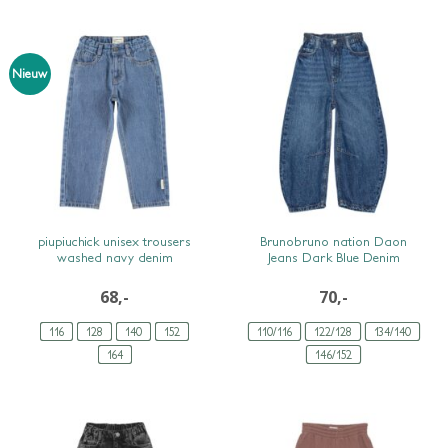
Nieuw
SNEL BEKIJKEN
SNEL BEKIJKEN
piupiuchick unisex trousers
Brunobruno nation Daon
washed navy denim
Jeans Dark Blue Denim
68,-
70,-
116
128
140
152
110/116
122/128
134/140
164
146/152