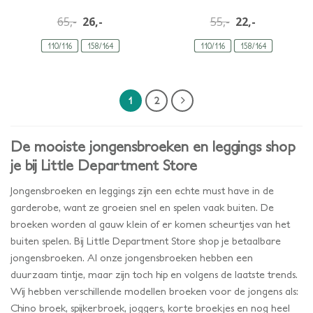
65,-
26,-
55,-
22,-
110/116
158/164
110/116
158/164
1
2
De mooiste jongensbroeken en leggings shop
je bij Little Department Store
Jongensbroeken en leggings zijn een echte must have in de
garderobe, want ze groeien snel en spelen vaak buiten. De
broeken worden al gauw klein of er komen scheurtjes van het
buiten spelen. Bij Little Department Store shop je betaalbare
jongensbroeken. Al onze jongensbroeken hebben een
duurzaam tintje, maar zijn toch hip en volgens de laatste trends.
Wij hebben verschillende modellen broeken voor de jongens als:
Chino broek, spijkerbroek, joggers, korte broekjes en nog heel