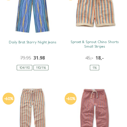
SNEL BEKIJKEN
SNEL BEKIJKEN
Sproet & Sprout Chino Shorts
Daily Brat Starry Night Jeans
Small Stripes
79.95
31.98
45,-
18,-
104/110
110/116
116
-60%
-60%