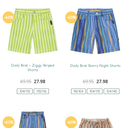
-60%
-60%
SNEL BEKIJKEN
SNEL BEKIJKEN
Daily Brat – Ziggy Striped
Daily Brat Starry Night Shorts
Shorts
69.95
27.98
69.95
27.98
104/110
110/116
98/104
104/110
134/140
-60%
-60%