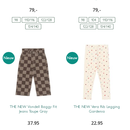
79,-
79,-
98
110/116
122/128
98
104
110/116
134/140
122/128
134/140
Nieuw
Nieuw
SNEL BEKIJKEN
SNEL BEKIJKEN
THE NEW Vondell Baggy Fit
THE NEW Vera Rib Legging
Jeans Taupe Gray
Gardenia
37.95
22.95