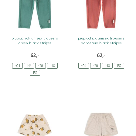
SNEL BEKIJKEN
SNEL BEKIJKEN
piupiuchick unisex trousers
piupiuchick unisex trousers
green black stripes
bordeaux black stripes
62,-
62,-
104
116
128
140
104
128
140
152
152