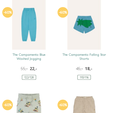
-60%
-60%
SNEL BEKIJKEN
SNEL BEKIJKEN
The Campamento Blue
The Campamento Falling Star
Washed Jogging
Shorts
55,-
22,-
45,-
18,-
122/128
110/116
-60%
-60%