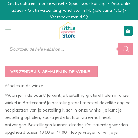
Ga
Gratis ophalen in onze winkel • Spaar voor korting • Persoonlijk
advies • Gratis verzending vanaf 75,- in NL (sale vanaf 150,-)•
naar
Verzendkosten 4,99
inhoud
Producten
zoeken
VERZENDEN & AFHALEN IN DE WINKEL
Afhalen in de winkel
Woon je in de buurt? Je kunt je bestelling gratis afhalen in onze
winkel in Rotterdam! Je bestelling staat meestal dezelfde dag na
het plaatsen van je bestelling klaar in onze winkel. Je kunt je
bestelling ophalen, zodra je de factuur via e-mail hebt
ontvangen. Bestellingen kunnen dinsdag t/m zaterdag worden
opgehaald tussen 10.00 en 17.00. Heb je vragen of wil je je