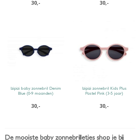
30,-
30,-
SNEL BEKIJKEN
SNEL BEKIJKEN
Izipizi baby zonnebril Denim
Izipizi zonnebril Kids Plus
Blue (0-9 maanden)
Pastel Pink (3-5 jaar)
30,-
30,-
De mooiste baby zonnebrilletjes shop je bij