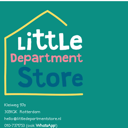
Kleiweg 97a
3051GK Rotterdam
hello@littledepartmentstore.nl
010-7371753
(ook
WhatsApp
!)