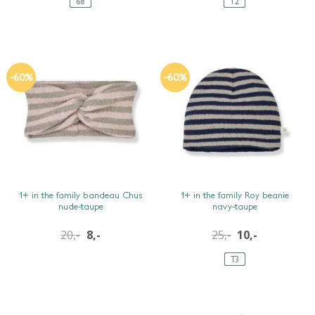
68
T2
-60%
-60%
SNEL BEKIJKEN
SNEL BEKIJKEN
1+ in the family bandeau Chus
1+ in the family Roy beanie
nude-taupe
navy-taupe
20,-
oorspronkelijke
8,-
huidige
25,-
10,-
prijs
prijs
was:
is:
20,-.
8,-.
T3