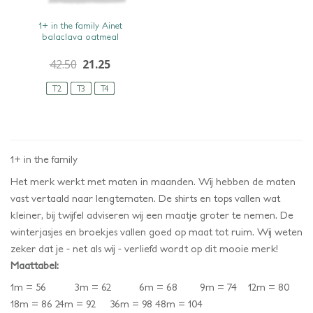
SNEL BEKIJKEN
1+ in the family Ainet
balaclava oatmeal
42.50
21.25
T2
T3
T4
1+ in the family
Het merk werkt met maten in maanden. Wij hebben de maten
vast vertaald naar lengtematen. De shirts en tops vallen wat
kleiner, bij twijfel adviseren wij een maatje groter te nemen. De
winterjasjes en broekjes vallen goed op maat tot ruim. Wij weten
zeker dat je - net als wij - verliefd wordt op dit mooie merk!
Maattabel:
1m = 56 3m = 62 6m = 68 9m = 74 12m = 80
18m = 86 24m = 92 36m = 98 48m = 104