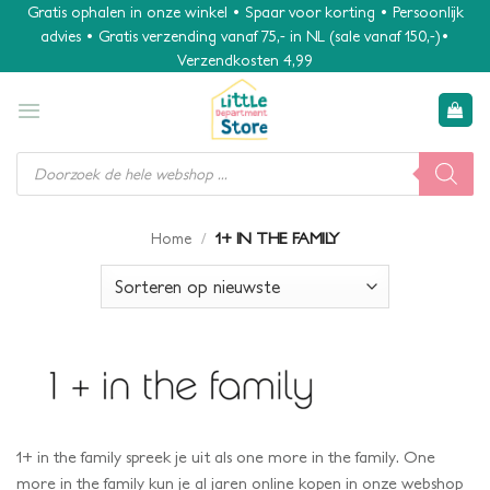
Ga
Gratis ophalen in onze winkel • Spaar voor korting • Persoonlijk
advies • Gratis verzending vanaf 75,- in NL (sale vanaf 150,-)•
naar
Verzendkosten 4,99
inhoud
Producten
zoeken
/
1+ IN THE FAMILY
Home
1+ in the family spreek je uit als one more in the family. One
more in the family kun je al jaren online kopen in onze webshop