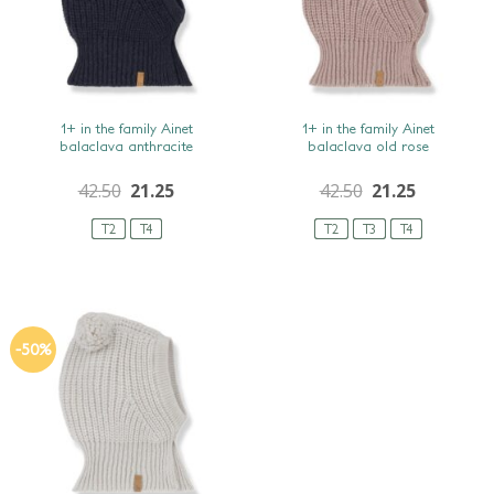
SNEL BEKIJKEN
SNEL BEKIJKEN
1+ in the family Ainet
1+ in the family Ainet
balaclava anthracite
balaclava old rose
42.50
21.25
42.50
21.25
T2
T4
T2
T3
T4
-50%