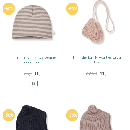
-60%
-60%
SNEL BEKIJKEN
SNEL BEKIJKEN
1+ in the family Roy beanie
1+ in the family wantjes Leda
nude-taupe
Rose
25,-
10,-
27.50
11,-
T3
-50%
-50%