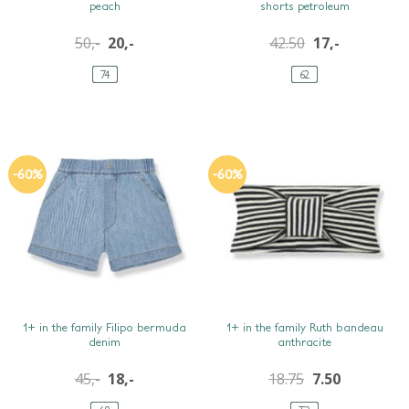
peach
shorts petroleum
50,-
20,-
42.50
17,-
74
62
-60%
-60%
SNEL BEKIJKEN
SNEL BEKIJKEN
1+ in the family Filipo bermuda
1+ in the family Ruth bandeau
denim
anthracite
45,-
18,-
18.75
7.50