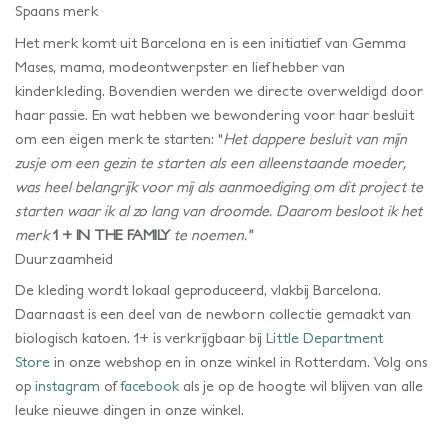
Spaans merk
Het merk komt uit Barcelona en is een initiatief van Gemma
Mases, mama, modeontwerpster en liefhebber van
kinderkleding. Bovendien werden we directe overweldigd door
haar passie. En wat hebben we bewondering voor haar besluit
om een eigen merk te starten: "
Het dappere besluit van mijn
zusje om een gezin te starten als een alleenstaande moeder,
was heel belangrijk voor mij als aanmoediging
om dit project te
starten waar ik al zo lang van droomde. Daarom besloot ik het
merk
1 + IN THE FAMILY
te noemen."
Duurzaamheid
De kleding wordt lokaal geproduceerd, vlakbij Barcelona.
Daarnaast is een deel van de newborn collectie gemaakt van
biologisch katoen. 1+ is verkrijgbaar bij
Little Department
Store
in onze webshop en in onze winkel in Rotterdam. Volg ons
op
instagram
of
facebook
als je op de hoogte wil blijven van alle
leuke nieuwe dingen in onze winkel.