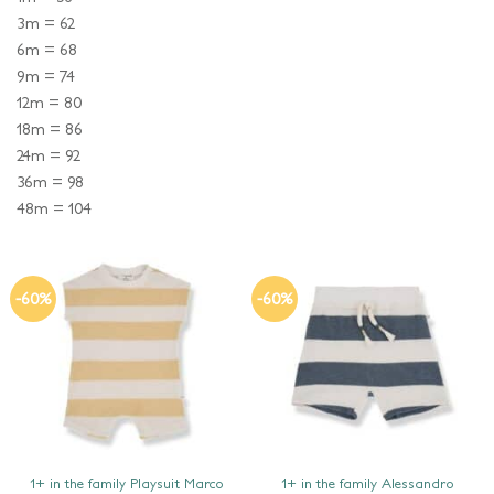
3m = 62
6m = 68
9m = 74
12m = 80
18m = 86
24m = 92
36m = 98
48m = 104
-60%
-60%
SNEL BEKIJKEN
SNEL BEKIJKEN
1+ in the family Playsuit Marco
1+ in the family Alessandro