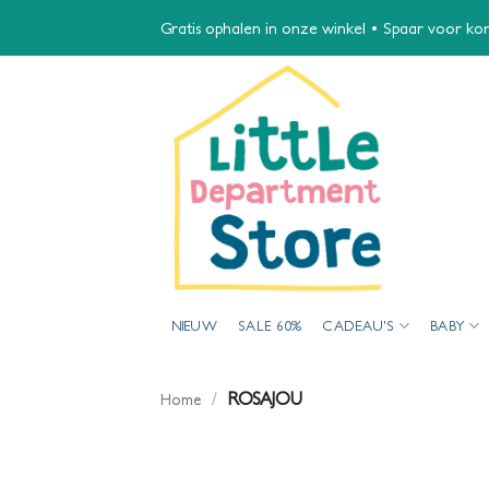
Ga
Gratis ophalen in onze winkel • Spaar voor kort
naar
inhoud
NIEUW
SALE 60%
CADEAU’S
BABY
/
ROSAJOU
Home