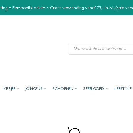
ing • Persoonlijk advies • Gratis verzending vanaf 75,- in NL (sale va
Producten
zoeken
MEISJES
JONGENS
SCHOENEN
SPEELGOED
LIFESTYLE