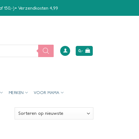
naf 150,-)• Verzendkosten 4,99
0,-
MERKEN
VOOR MAMA