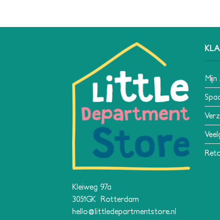
KLA
Mijn
Spa
Verz
Veel
Reto
Kleiweg 97a
3051GK Rotterdam
hello@littledepartmentstore.nl