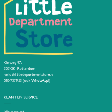
Kleiweg 97a
3051GK Rotterdam
hello@littledepartmentstore.nl
010-7371753
(ook
WhatsApp
!)
KLANTEN SERVICE
Mijn Account