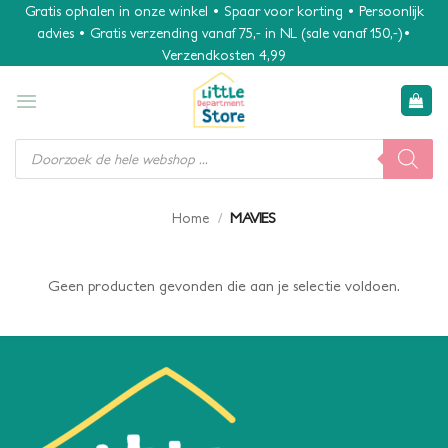
Ga
Gratis ophalen in onze winkel • Spaar voor korting • Persoonlijk
advies • Gratis verzending vanaf 75,- in NL (sale vanaf 150,-)•
naar
Verzendkosten 4,99
inhoud
Producten
zoeken
/
MAVIES
Home
Geen producten gevonden die aan je selectie voldoen.