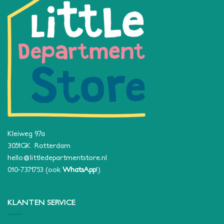
Kleiweg 97a
3051GK Rotterdam
hello@littledepartmentstore.nl
010-7371753
(ook
WhatsApp
!)
KLANTEN SERVICE