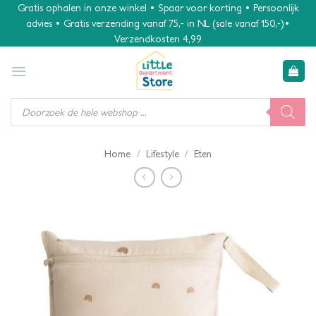
Ga
Gratis ophalen in onze winkel • Spaar voor korting • Persoonlijk
advies • Gratis verzending vanaf 75,- in NL (sale vanaf 150,-)•
naar
Verzendkosten 4,99
inhoud
Producten
zoeken
/
/
Home
Lifestyle
Eten