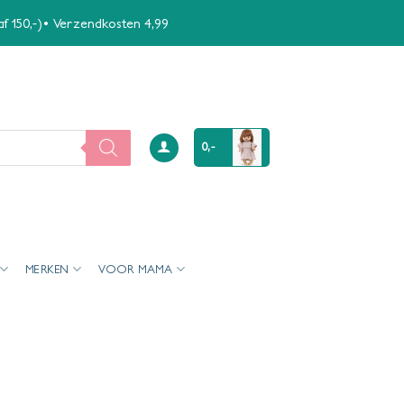
naf 150,-)• Verzendkosten 4,99
0,-
MERKEN
VOOR MAMA