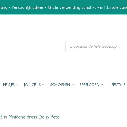
ing • Persoonlijk advies • Gratis verzending vanaf 75,- in NL (sale va
Producten
zoeken
MEISJES
JONGENS
SCHOENEN
SPEELGOED
LIFESTYLE
l
35
in
Minikane dress Daisy Petal