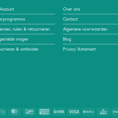
 Account
Over ons
arprogramma
Contact
enden, ruilen & retourneren
Algemene voorwaarden
gestelde vragen
Blog
urneren & ontbinden
Privacy Statement
Apple
MasterCard
Bancontact
American
Sepa
Visa
Belfius
KBC
Pay
Express