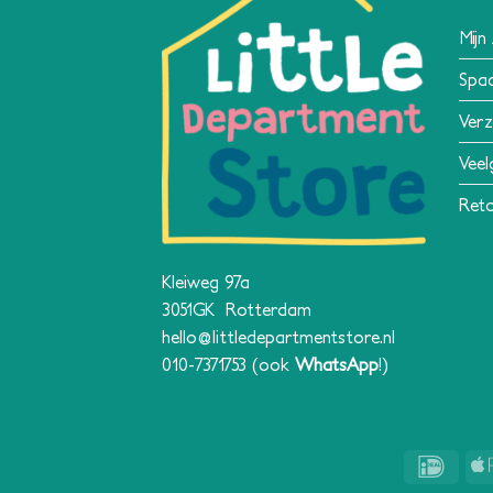
Mijn
Spa
Verz
Veel
Reto
Kleiweg 97a
3051GK Rotterdam
hello@littledepartmentstore.nl
010-7371753
(ook
WhatsApp
!)
IDeal