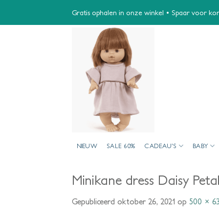
Ga
Gratis ophalen in onze winkel • Spaar voor kort
naar
inhoud
NIEUW
SALE 60%
CADEAU’S
BABY
Minikane dress Daisy Peta
Gepubliceerd
oktober 26, 2021
op
500 × 6