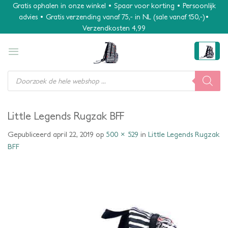
Ga
Gratis ophalen in onze winkel • Spaar voor korting • Persoonlijk
advies • Gratis verzending vanaf 75,- in NL (sale vanaf 150,-)•
naar
Verzendkosten 4,99
inhoud
Producten
zoeken
Little Legends Rugzak BFF
Gepubliceerd
april 22, 2019
op
500 × 529
in
Little Legends Rugzak
BFF