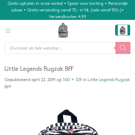
Ga
Gratis ophalen in onze winkel • Spaar voor korting • Persoonlijk
advies • Gratis verzending vanaf 75,- in NL (sale vanaf 150,-)•
naar
Verzendkosten 4,99
inhoud
Producten
zoeken
Little Legends Rugzak BFF
Gepubliceerd
april 22, 2019
op
500 × 529
in
Little Legends Rugzak
BFF