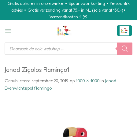
Ga
Gratis ophalen in onze winkel • Spaar voor korting • Persoonlijk
advies • Gratis verzending vanaf 75,- in NL (sale vanaf 150,-)•
naar
Verzendkosten 4,99
inhoud
Producten
zoeken
Janod Zigolos Flamingo1
Gepubliceerd
september 20, 2019
op
1000 × 1000
in
Janod
Evenwichtsspel flamingo