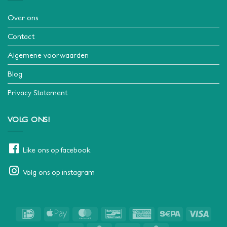
Over ons
Contact
Algemene voorwaarden
Blog
Privacy Statement
VOLG ONS!
Like ons op facebook
Volg ons op instagram
IDeal
Apple
MasterCard
Bancontact
American
Sepa
Visa
Pay
Express