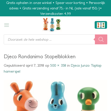
Ga
Gratis ophalen in onze winkel • Spaar voor korting • Persoonlijk
advies • Gratis verzending vanaf 75,- in NL (sale vanaf 150,-)•
naar
Verzendkosten 4,99
inhoud
Producten
zoeken
Djeco Rondanimo Stapelblokken
Gepubliceerd
april 7, 2018
op
500 × 358
in
Djeco Junzo Taptap
hamerspel