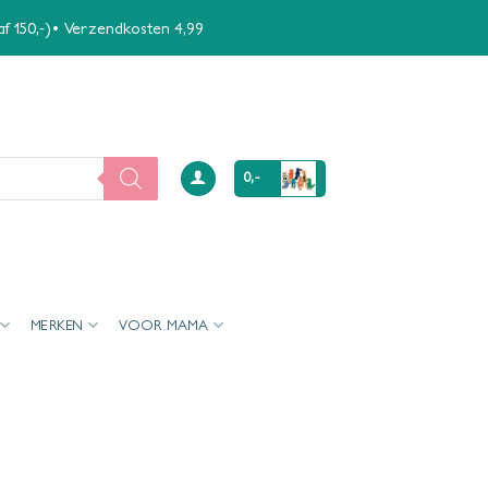
naf 150,-)• Verzendkosten 4,99
0,-
MERKEN
VOOR MAMA