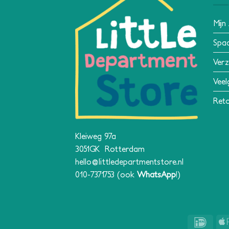
Mijn
Spa
Verz
Veel
Reto
Kleiweg 97a
3051GK Rotterdam
hello@littledepartmentstore.nl
010-7371753
(ook
WhatsApp
!)
IDeal