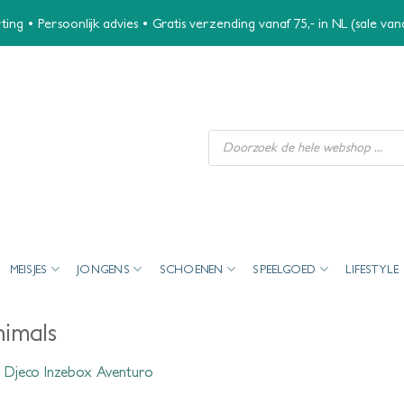
ing • Persoonlijk advies • Gratis verzending vanaf 75,- in NL (sale va
Producten
zoeken
MEISJES
JONGENS
SCHOENEN
SPEELGOED
LIFESTYLE
imals
n
Djeco Inzebox Aventuro