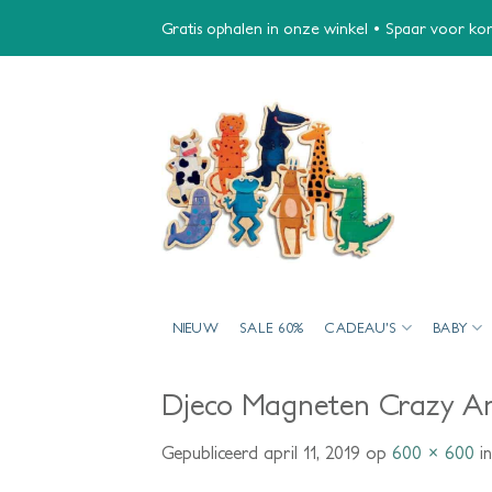
Ga
Gratis ophalen in onze winkel • Spaar voor kort
naar
inhoud
NIEUW
SALE 60%
CADEAU’S
BABY
Djeco Magneten Crazy An
Gepubliceerd
april 11, 2019
op
600 × 600
i