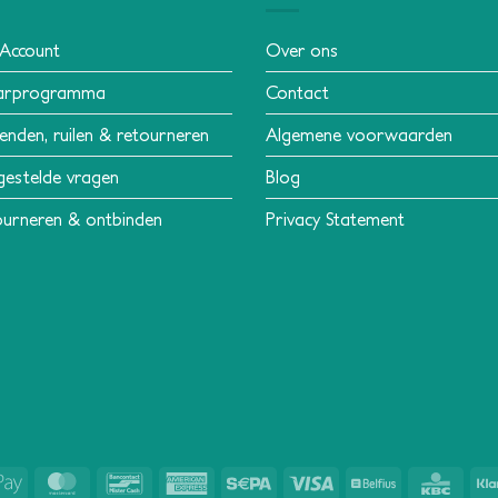
 Account
Over ons
arprogramma
Contact
enden, ruilen & retourneren
Algemene voorwaarden
gestelde vragen
Blog
urneren & ontbinden
Privacy Statement
Apple
MasterCard
Bancontact
American
Sepa
Visa
Belfius
KBC