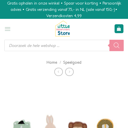
Ga
Gratis ophalen in onze winkel • Spaar voor korting • Persoonlijk
advies • Gratis verzending vanaf 75,- in NL (sale vanaf 150,-)•
naar
Verzendkosten 4,99
inhoud
Producten
zoeken
/
Home
Speelgoed