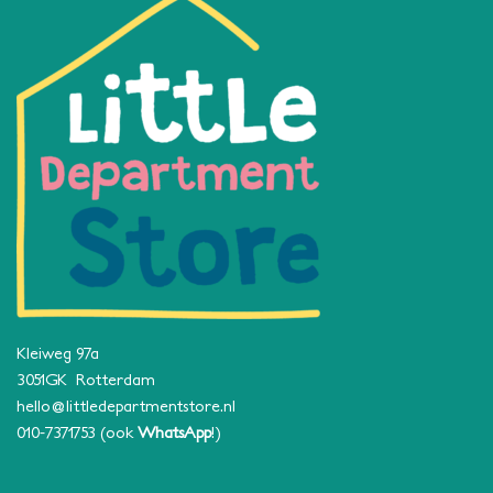
Kleiweg 97a
3051GK Rotterdam
hello@littledepartmentstore.nl
010-7371753
(ook
WhatsApp
!)