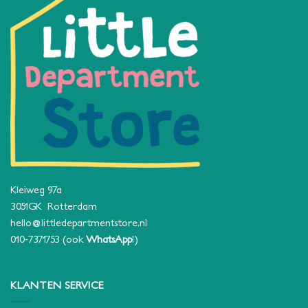
Kleiweg 97a
3051GK Rotterdam
hello@littledepartmentstore.nl
010-7371753
(ook
WhatsApp
!)
KLANTEN SERVICE