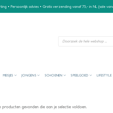
ing • Persoonlijk advies • Gratis verzending vanaf 75,- in NL (sale va
Producten
zoeken
MEISJES
JONGENS
SCHOENEN
SPEELGOED
LIFESTYLE
 producten gevonden die aan je selectie voldoen.