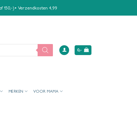
naf 150,-)• Verzendkosten 4,99
0,-
MERKEN
VOOR MAMA