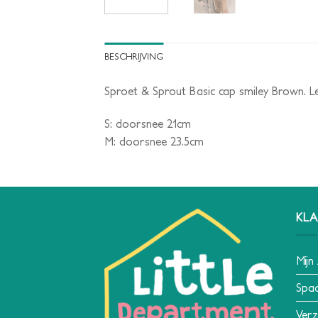
BESCHRIJVING
Sproet & Sprout Basic cap smiley Brown. L
S: doorsnee 21cm
M: doorsnee 23.5cm
KLA
Mijn
Spa
Verz