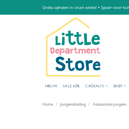
Ga
Gratis ophalen in onze winkel • Spaar voor kort
naar
inhoud
NIEUW
SALE 60%
CADEAU’S
BABY
/
/
Home
Jongenskleding
Accessoires-jongens