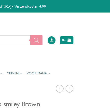
naf 150,-)• Verzendkosten 4,99
0,-
MERKEN
VOOR MAMA
p smiley Brown