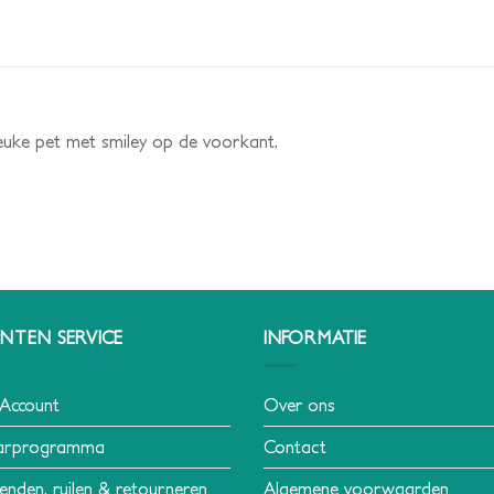
euke pet met smiley op de voorkant.
NTEN SERVICE
INFORMATIE
 Account
Over ons
arprogramma
Contact
enden, ruilen & retourneren
Algemene voorwaarden