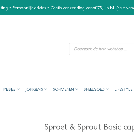
ing • Persoonlijk advies • Gratis verzending vanaf 75,- in NL (sale va
Producten
zoeken
MEISJES
JONGENS
SCHOENEN
SPEELGOED
LIFESTYLE
Sproet & Sprout Basic ca