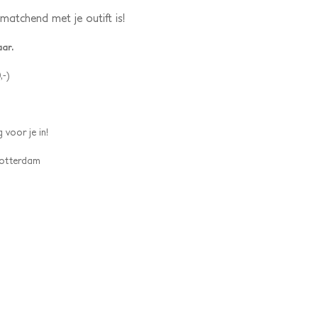
 matchend met je outift is!
aar.
,-)
 voor je in!
 Rotterdam