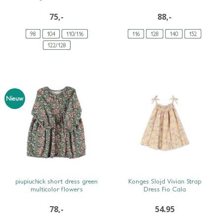
75,-
88,-
98
104
110/116
116
128
140
152
122/128
Nieuw
SNEL BEKIJKEN
SNEL BEKIJKEN
piupiuchick short dress green
Konges Slojd Vivian Strap
multicolor flowers
Dress Fio Cala
78,-
54.95