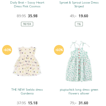
SNEL BEKIJKEN
SNEL BEKIJKEN
Daily Brat – Sassy Heart
Sproet & Sprout Loose Dress
Dress Pink Cosmos
Striped
89.95
35.98
49,-
19.60
98/104
116
-60%
-60%
SNEL BEKIJKEN
SNEL BEKIJKEN
THE NEW Svelda dress
piupiuchick long dress green
Gardenia
flowers allover
37.95
15.18
79,-
31.60