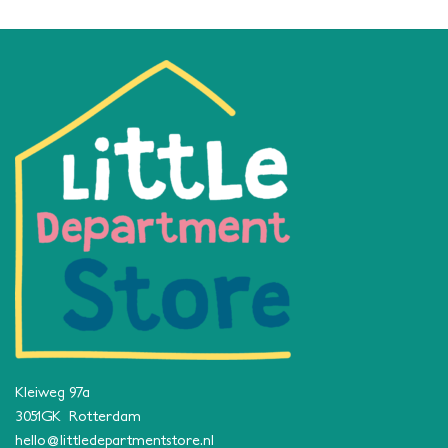
Kleiweg 97a
3051GK Rotterdam
hello@littledepartmentstore.nl