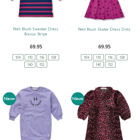
SNEL BEKIJKEN
SNEL BEKIJKEN
Petit Blush Sweater Dress
Petit Blush Skater Dress Dots
Bisous Stripe
69.95
69.95
104
110
116
128
104
110
116
128
140
152
140
152
Nieuw
Nieuw