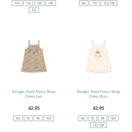
104
116
128
140
86
110
122/128
152
SNEL BEKIJKEN
SNEL BEKIJKEN
Konges Slojd Famo Strap
Konges Slojd Famo Strap
Dress Leo
Dress Ecru
42.95
42.95
86
92
98
104
86
92
98
104
122/128