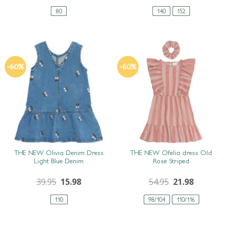
80
140
152
-60%
-60%
SNEL BEKIJKEN
SNEL BEKIJKEN
THE NEW Olivia Denim Dress
THE NEW Ofelia dress Old
Light Blue Denim
Rose Striped
39.95
15.98
54.95
21.98
110
98/104
110/116