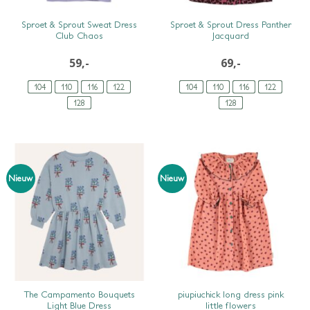
SNEL BEKIJKEN
SNEL BEKIJKEN
Sproet & Sprout Sweat Dress
Sproet & Sprout Dress Panther
Club Chaos
Jacquard
59,-
69,-
104
110
116
122
104
110
116
122
128
128
Nieuw
Nieuw
SNEL BEKIJKEN
SNEL BEKIJKEN
The Campamento Bouquets
piupiuchick long dress pink
Light Blue Dress
little flowers