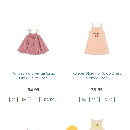
SNEL BEKIJKEN
SNEL BEKIJKEN
Konges Slojd Vivian Strap
Konges Slojd Itty Strap Dress
Dress Felice Rose
Cameo Rose
54.95
33.95
92
104
116
122/128
86
98
110/116