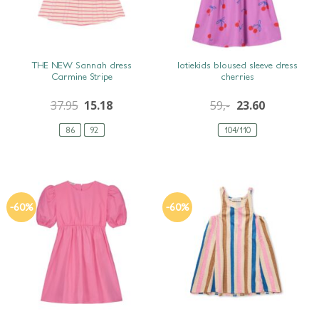
SNEL BEKIJKEN
SNEL BEKIJKEN
THE NEW Sannah dress
lotiekids bloused sleeve dress
Carmine Stripe
cherries
37.95
15.18
59,-
23.60
86
92
104/110
-60%
-60%