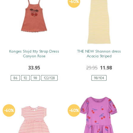
-60%
SNEL BEKIJKEN
SNEL BEKIJKEN
Konges Slojd Itty Strap Dress
THE NEW Shannon dress
Canyon Rose
Acacia Striped
33.95
29.95
11.98
86
92
98
122/128
98/104
-60%
-60%