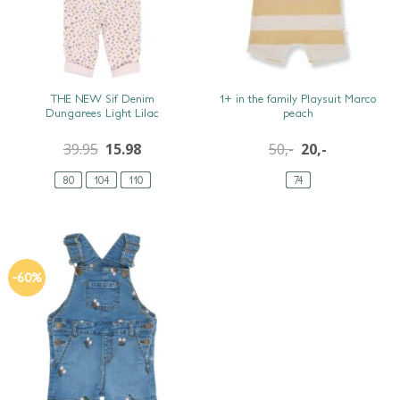
SNEL BEKIJKEN
SNEL BEKIJKEN
THE NEW Sif Denim
1+ in the family Playsuit Marco
Dungarees Light Lilac
peach
39.95
15.98
50,-
20,-
80
104
110
74
-60%