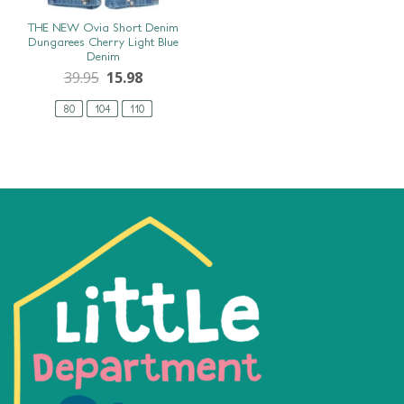
SNEL BEKIJKEN
THE NEW Ovia Short Denim
Dungarees Cherry Light Blue
Denim
39.95
15.98
80
104
110