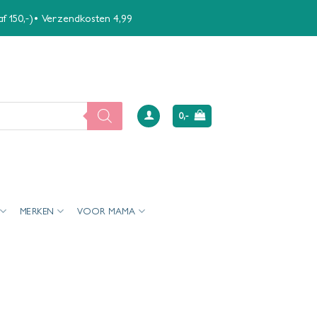
naf 150,-)• Verzendkosten 4,99
0,-
MERKEN
VOOR MAMA