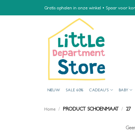
Ga
Gratis ophalen in onze winkel • Spaar voor kort
naar
inhoud
NIEUW
SALE 60%
CADEAU’S
BABY
/
PRODUCT SCHOENMAAT
/
27
Home
Geen