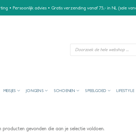
ing • Persoonlijk advies • Gratis verzending vanaf 75,- in NL (sale va
Producten
zoeken
MEISJES
JONGENS
SCHOENEN
SPEELGOED
LIFESTYLE
 producten gevonden die aan je selectie voldoen.