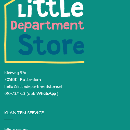
Kleiweg 97a
3051GK Rotterdam
hello@littledepartmentstore.nl
010-7371753
(ook
WhatsApp
!)
KLANTEN SERVICE
Mijn Account