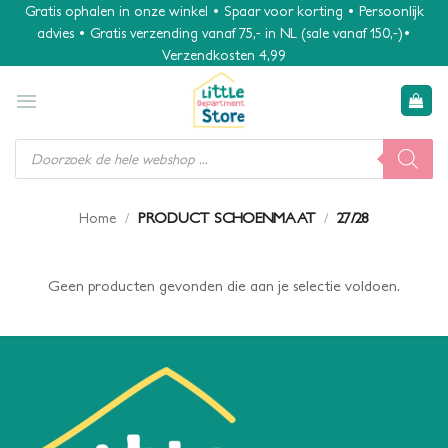
Ga
Gratis ophalen in onze winkel • Spaar voor korting • Persoonlijk
advies • Gratis verzending vanaf 75,- in NL (sale vanaf 150,-)•
naar
Verzendkosten 4,99
inhoud
Producten
zoeken
/
PRODUCT SCHOENMAAT
/
27/28
Home
Geen producten gevonden die aan je selectie voldoen.