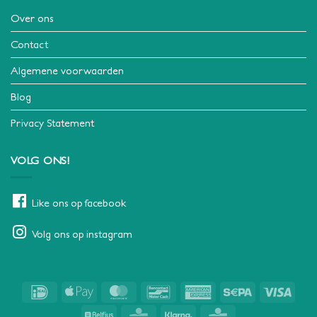
Over ons
Contact
Algemene voorwaarden
Blog
Privacy Statement
VOLG ONS!
Like ons op facebook
Volg ons op instagram
IDeal
Apple
MasterCard
Bancontact
American
Sepa
Visa
Pay
Express
Belfius
KBC
Klarna
CBC