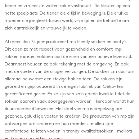
tenen en zijn eerste wollen sokje vasthoudt. De kleuter op een
natte speelplaats. De tiener die altijd in beweging is. De drukke
moeder die jongleert tussen werk, vrije tijd en de behoefte om
zich aantrekkelijk en vrouwelijk te voelen.
Al meer dan 75 jaar produceert mp trendy sokken en panty’s.
Dit doen ze met respect voor gezondheid en comfort. mp-
sokken moeten voldoen aan de eisen van een actieve levensstijl.
Daarnaast houden ze ook rekening met de omgeving. En ook
met de voeten van de drager verzorgen. De sokken zijn daarom
allemaal nauw met een stevige hak en teen. De sokken zijn
gebreid en geproduceerd in de eigen fabriek van Oeko-Tex
gecertificeerd garen. En ze zijn van zo’n goede kwaliteit dat de
sokken daarom vaak doorgegeven worden. Hierdoor wordt hun
duurzaamheid bewezen. Het doel van mp is simpelweg om
gezonde, gelukkige voeten te creëren. De producten van mp zijn
ontworpen om kinderen en hun moeders te allen tijde
comfortabel te laten voelen in trendy kwaliteitssokken, maillots
en kousen die perfect passen.