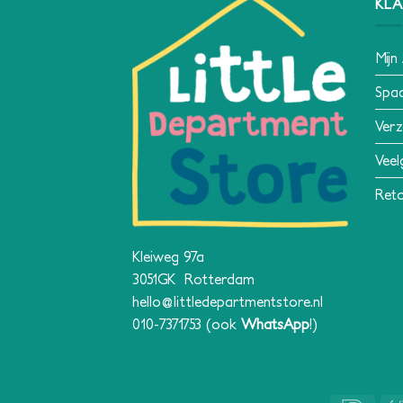
KLA
Mijn
Spa
Verz
Veel
Reto
Kleiweg 97a
3051GK Rotterdam
hello@littledepartmentstore.nl
010-7371753
(ook
WhatsApp
!)