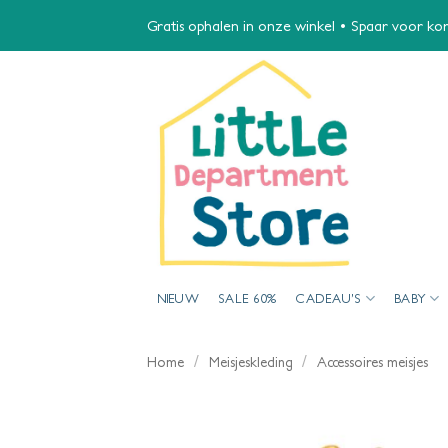
Ga
Gratis ophalen in onze winkel • Spaar voor kort
naar
inhoud
NIEUW
SALE 60%
CADEAU’S
BABY
/
/
Home
Meisjeskleding
Accessoires meisjes