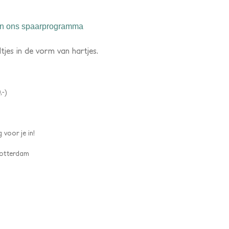
n ons spaarprogramma
tjes in de vorm van hartjes.
,-)
 voor je in!
 Rotterdam