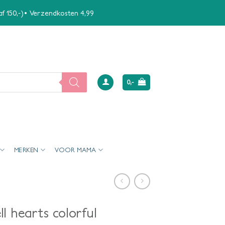
naf 150,-)• Verzendkosten 4,99
0,-
MERKEN
VOOR MAMA
l hearts colorful