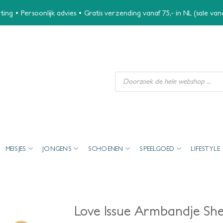
ing • Persoonlijk advies • Gratis verzending vanaf 75,- in NL (sale va
Producten
zoeken
MEISJES
JONGENS
SCHOENEN
SPEELGOED
LIFESTYLE
Love Issue Armbandje Shel