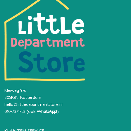
Kleiweg 97a
3051GK Rotterdam
hello@littledepartmentstore.nl
010-7371753
(ook
WhatsApp
!)
KLANTEN SERVICE