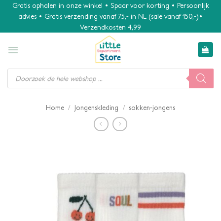
Ga
Gratis ophalen in onze winkel • Spaar voor korting • Persoonlijk
advies • Gratis verzending vanaf 75,- in NL (sale vanaf 150,-)•
naar
Verzendkosten 4,99
inhoud
Producten
zoeken
/
/
Home
Jongenskleding
sokken-jongens