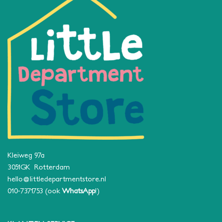
Kleiweg 97a
3051GK Rotterdam
hello@littledepartmentstore.nl
010-7371753
(ook
WhatsApp
!)