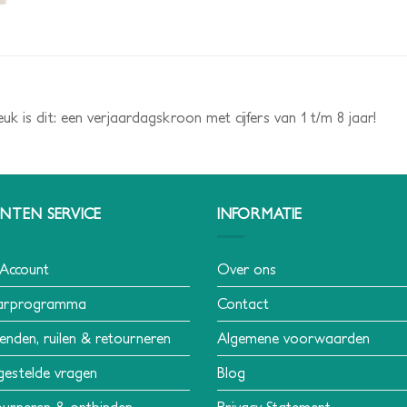
k is dit: een verjaardagskroon met cijfers van 1 t/m 8 jaar!
NTEN SERVICE
INFORMATIE
 Account
Over ons
arprogramma
Contact
enden, ruilen & retourneren
Algemene voorwaarden
gestelde vragen
Blog
urneren & ontbinden
Privacy Statement