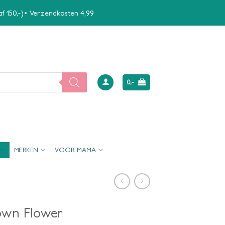
naf 150,-)• Verzendkosten 4,99
0,-
MERKEN
VOOR MAMA
own Flower