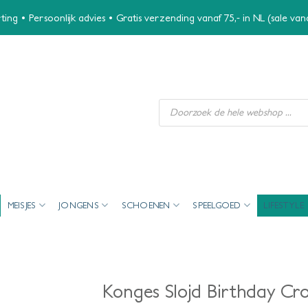
ing • Persoonlijk advies • Gratis verzending vanaf 75,- in NL (sale va
Producten
zoeken
MEISJES
JONGENS
SCHOENEN
SPEELGOED
LIFESTYLE
Konges Slojd Birthday Cr