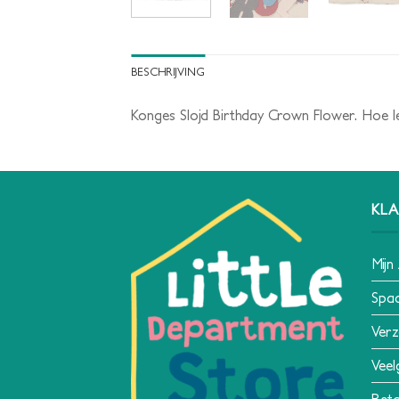
BESCHRIJVING
Konges Slojd Birthday Crown Flower. Hoe leu
KLA
Mijn
Spa
Verz
Veel
Reto