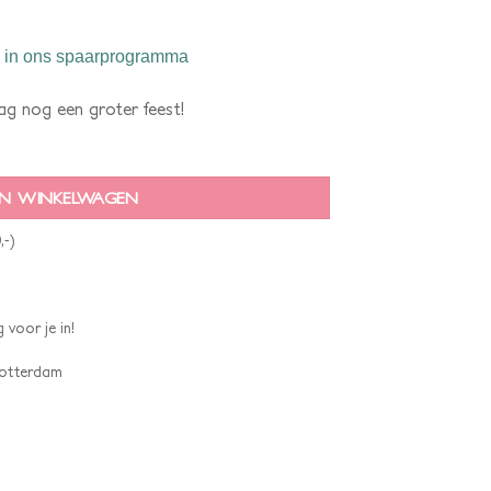
in ons spaarprogramma
g nog een groter feest!
N WINKELWAGEN
,-)
 voor je in!
 Rotterdam