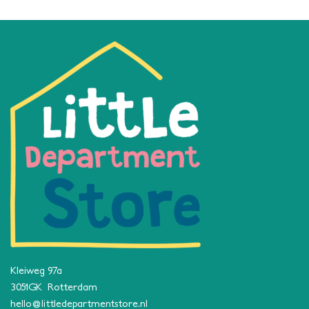
Kleiweg 97a
3051GK Rotterdam
hello@littledepartmentstore.nl