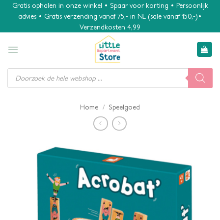
Ga
Gratis ophalen in onze winkel • Spaar voor korting • Persoonlijk
advies • Gratis verzending vanaf 75,- in NL (sale vanaf 150,-)•
naar
Verzendkosten 4,99
inhoud
Producten
zoeken
/
Home
Speelgoed