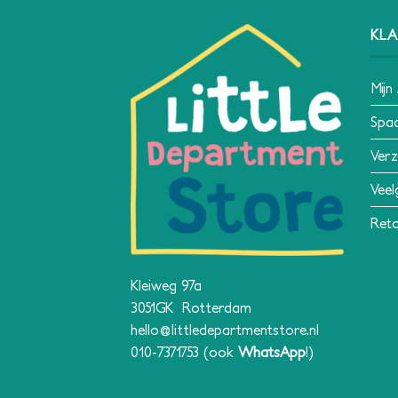
KLA
Mijn
Spa
Verz
Veel
Reto
Kleiweg 97a
3051GK Rotterdam
hello@littledepartmentstore.nl
010-7371753
(ook
WhatsApp
!)