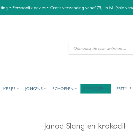
ing • Persoonlijk advies • Gratis verzending vanaf 75,- in NL (sale va
Producten
zoeken
MEISJES
JONGENS
SCHOENEN
SPEELGOED
LIFESTYLE
Janod Slang en krokodil