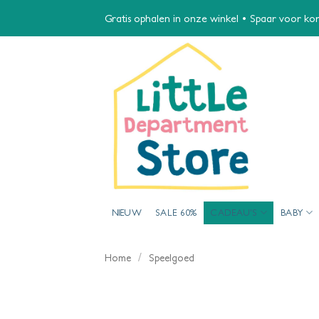
Ga
Gratis ophalen in onze winkel • Spaar voor kort
naar
inhoud
NIEUW
SALE 60%
CADEAU’S
BABY
/
Home
Speelgoed