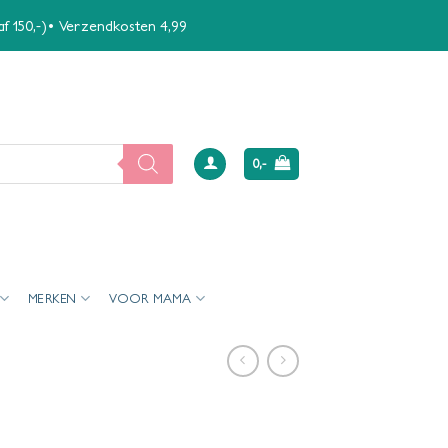
naf 150,-)• Verzendkosten 4,99
0,-
MERKEN
VOOR MAMA