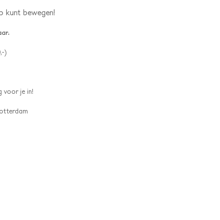
 op kunt bewegen!
aar.
,-)
 voor je in!
 Rotterdam