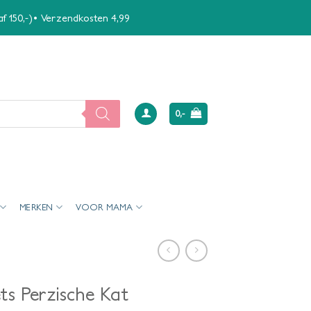
naf 150,-)• Verzendkosten 4,99
0,-
MERKEN
VOOR MAMA
ets Perzische Kat