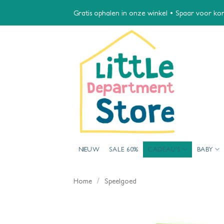
Ga
Gratis ophalen in onze winkel • Spaar voor kort
naar
inhoud
NIEUW
SALE 60%
CADEAU’S
BABY
/
Home
Speelgoed