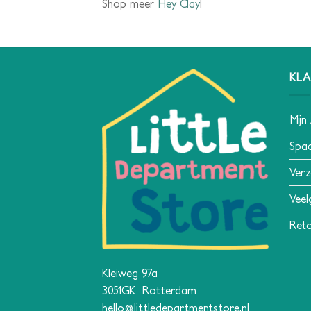
Shop meer
Hey Clay
!
KLA
Mijn
Spa
Verz
Veel
Reto
Kleiweg 97a
3051GK Rotterdam
hello@littledepartmentstore.nl