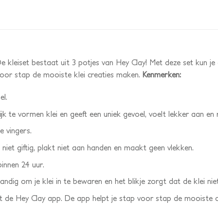
. De kleiset bestaat uit 3 potjes van Hey Clay! Met deze set kun 
voor stap de mooiste klei creaties maken.
Kenmerken:
el.
ijk te vormen klei en geeft een uniek gevoel, voelt lekker aan en
e vingers.
is niet giftig, plakt niet aan handen en maakt geen vlekken.
binnen 24 uur.
andig om je klei in te bewaren en het blikje zorgt dat de klei nie
ot de Hey Clay app. De app helpt je stap voor stap de mooiste di