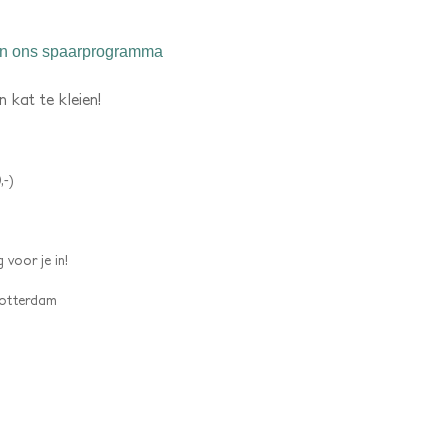
n ons spaarprogramma
 kat te kleien!
,-)
 voor je in!
 Rotterdam