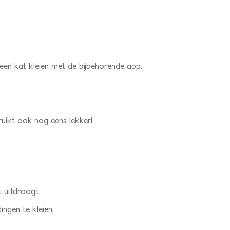
je een kat kleien met de bijbehorende app.
 ruikt ook nog eens lekker!
t uitdroogt.
ngen te kleien.