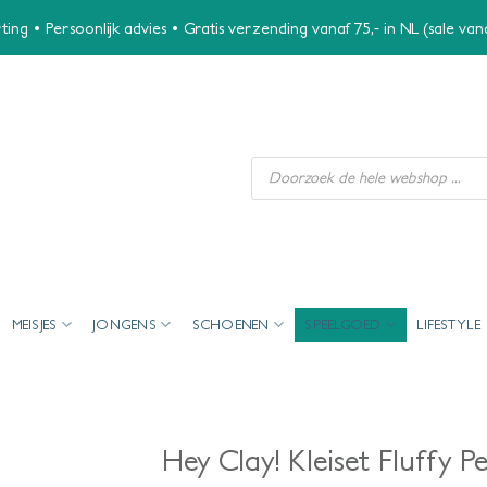
ing • Persoonlijk advies • Gratis verzending vanaf 75,- in NL (sale va
Producten
zoeken
MEISJES
JONGENS
SCHOENEN
SPEELGOED
LIFESTYLE
Hey Clay! Kleiset Fluffy P