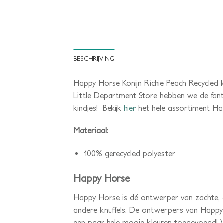
BESCHRIJVING
Happy Horse Konijn Richie Peach Recycled knuf
Little Department Store hebben we de fanta
kindjes! Bekijk
hier
het hele assortiment Hap
Materiaal:
100% gerecycled polyester
Happy Horse
Happy Horse is dé ontwerper van zachte, eig
andere knuffels. De ontwerpers van Happy H
een paar hele mooie kleuren toegevoegd! W