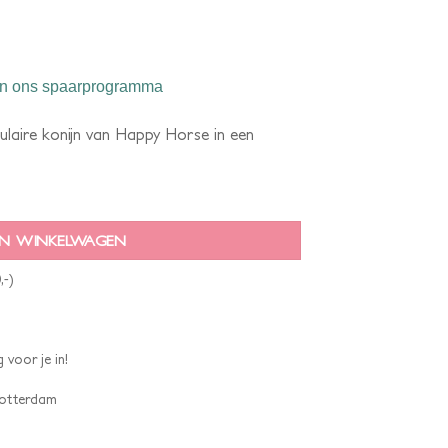
n ons spaarprogramma
ulaire konijn van Happy Horse in een
N WINKELWAGEN
,-)
 voor je in!
 Rotterdam