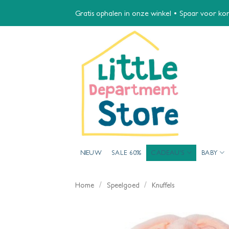
Ga
Gratis ophalen in onze winkel • Spaar voor kort
naar
inhoud
NIEUW
SALE 60%
CADEAU’S
BABY
/
/
Home
Speelgoed
Knuffels