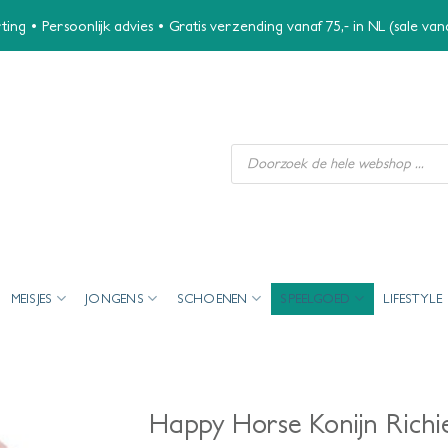
ing • Persoonlijk advies • Gratis verzending vanaf 75,- in NL (sale va
Producten
zoeken
MEISJES
JONGENS
SCHOENEN
SPEELGOED
LIFESTYLE
Happy Horse Konijn Richi