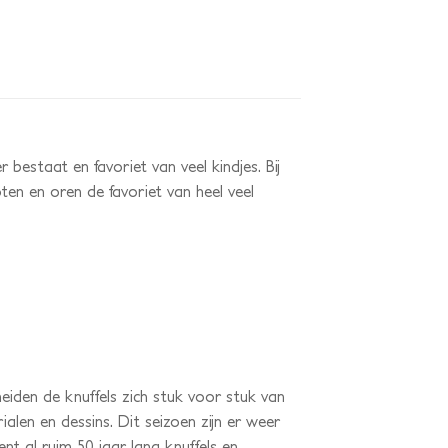
 bestaat en favoriet van veel kindjes. Bij
en en oren de favoriet van heel veel
heiden de knuffels zich stuk voor stuk van
len en dessins. Dit seizoen zijn er weer
 al ruim 50 jaar lang knuffels en