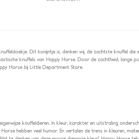
feldoekje. Dit konijntje is, denken wij, de zachtste knuffel die er
stische knuffels van Happy Horse. Door de zachtheid, lange pot
py Horse bij Little Department Store.
enwijze knuffeldieren. In kleur, karakter en uitstraling ondersc
orse hebben veel humor. En vertalen de trens in kleuren, materia
at te denken van deze mooie dieproze kleur? Happy Horse tekent