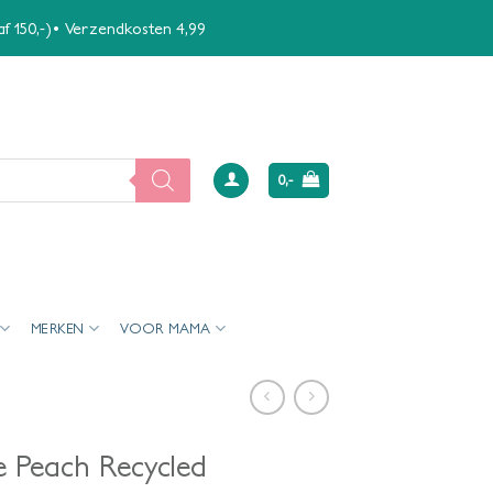
naf 150,-)• Verzendkosten 4,99
0,-
MERKEN
VOOR MAMA
e Peach Recycled