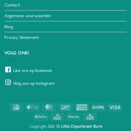
Contact
Algemene voorwaarden
Blog
Privacy Statement
VOLG ONS!
Like ons op facebook
Volg ons op instagram
IDeal
Apple
MasterCard
Bancontact
American
Sepa
Visa
Pay
Express
Belfius
KBC
Klarna
CBC
Copyright 2026 ©
Little Department Store