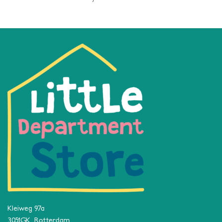
Kleiweg 97a
3051GK Rotterdam