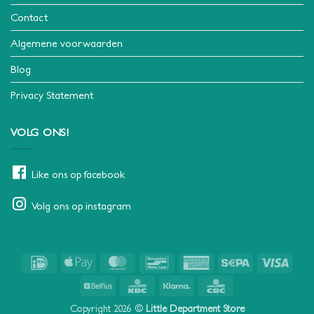
Contact
Algemene voorwaarden
Blog
Privacy Statement
VOLG ONS!
Like ons op facebook
Volg ons op instagram
IDeal
Apple
MasterCard
Bancontact
American
Sepa
Visa
Pay
Express
Belfius
KBC
Klarna
CBC
Copyright 2026 ©
Little Department Store