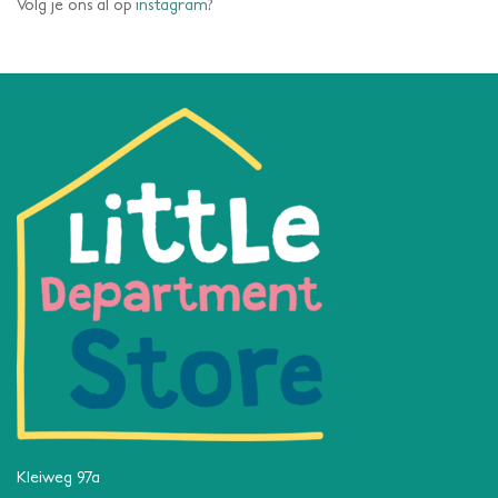
Volg je ons al op
instagram
?
Kleiweg 97a