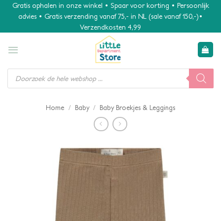
Ga
Gratis ophalen in onze winkel • Spaar voor korting • Persoonlijk
advies • Gratis verzending vanaf 75,- in NL (sale vanaf 150,-)•
naar
Verzendkosten 4,99
inhoud
Producten
zoeken
/
/
Home
Baby
Baby Broekjes & Leggings