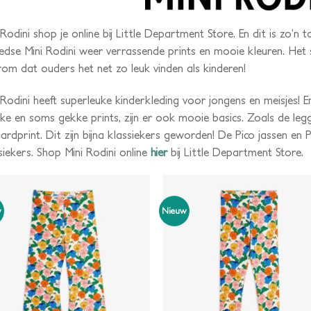
 Rodini shop je online bij Little Department Store. En dit is zo’n t
dse Mini Rodini weer verrassende prints en mooie kleuren. Het st
om dat ouders het net zo leuk vinden als kinderen!
 Rodini heeft superleuke kinderkleding voor jongens en meisjes! E
ijke en soms gekke prints, zijn er ook mooie basics. Zoals de legg
aardprint. Dit zijn bijna klassiekers geworden! De Pico jassen en 
siekers. Shop Mini Rodini online
hier
bij Little Department Store.
w
Nieuw