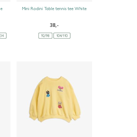
le
Mini Rodini Table tennis tee White
38,-
134
92/98
104/110