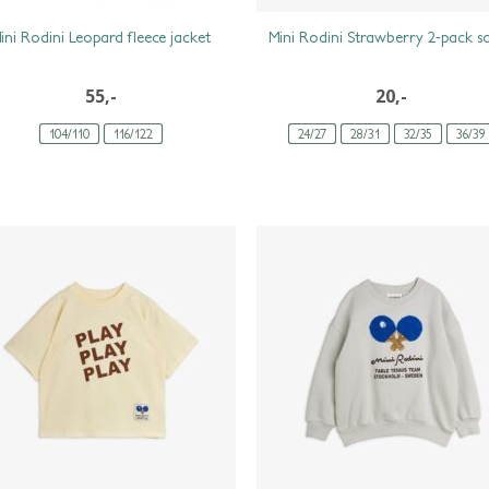
ini Rodini Leopard fleece jacket
Mini Rodini Strawberry 2-pack s
55,-
20,-
104/110
116/122
24/27
28/31
32/35
36/39