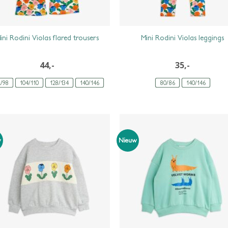
ini Rodini Violas flared trousers
Mini Rodini Violas leggings
44,-
35,-
2/98
104/110
128/134
140/146
80/86
140/146
w
Nieuw