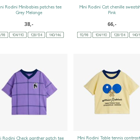
ini Rodini Minibabies patches tee
Mini Rodini Cat chenille sweatsh
Grey Melange
Pink
38,-
66,-
2/98
104/110
128/134
140/146
92/98
104/110
128/134
140/
Mini Rodini Table tennis contrast
i Rodini Check panther patch tee