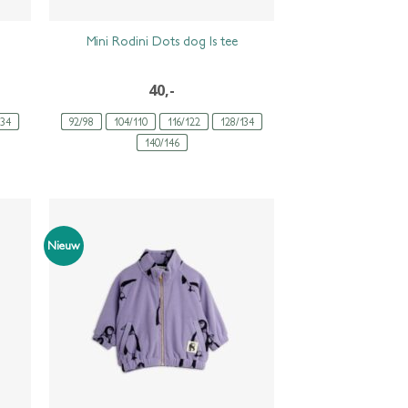
Mini Rodini Dots dog ls tee
40,-
134
92/98
104/110
116/122
128/134
140/146
Nieuw