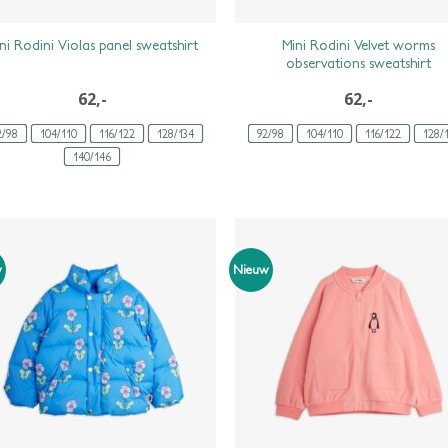
Mini Rodini Velvet worms
ni Rodini Violas panel sweatshirt
observations sweatshirt
62,-
62,-
2/98
104/110
116/122
128/134
92/98
104/110
116/122
128/
140/146
w
Nieuw