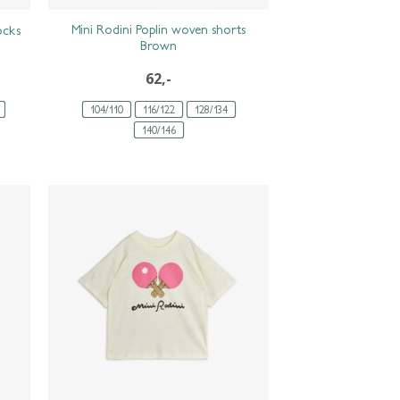
Mini Rodini Poplin woven shorts
ocks
Brown
62,-
104/110
116/122
128/134
140/146