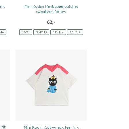
irt
Mini Rodini Minibabies patches
sweatshirt Yellow
62,-
146
92/98
104/110
116/122
128/134
 rib
Mini Rodini Cat v-neck tee Pink