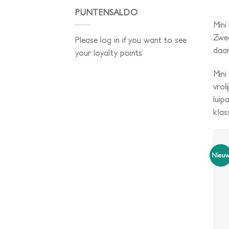
PUNTENSALDO
Mini
Zwee
Please log in if you want to see
daar
your loyalty points
Mini
vrol
luip
klas
Nieu