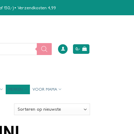
naf 150,-)• Verzendkosten 4,99
0,-
MERKEN
VOOR MAMA