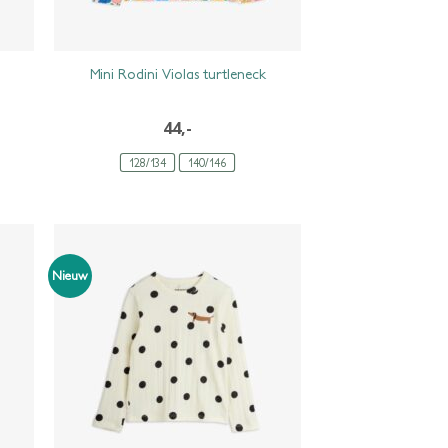
Mini Rodini Violas turtleneck
44,-
128/134
140/146
Nieuw