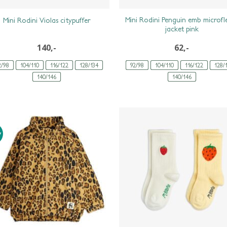
Mini Rodini Penguin emb microfl
Mini Rodini Violas citypuffer
jacket pink
140,-
62,-
2/98
104/110
116/122
128/134
92/98
104/110
116/122
128/
140/146
140/146
w