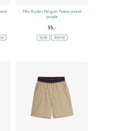
eece
Mini Rodini Penguin fleece jacket
purple
55,-
134
92/98
104/110