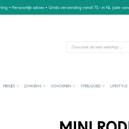
ing • Persoonlijk advies • Gratis verzending vanaf 75,- in NL (sale va
Producten
zoeken
MEISJES
JONGENS
SCHOENEN
SPEELGOED
LIFESTYLE