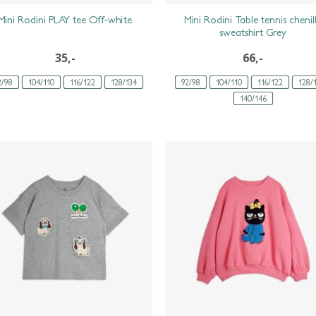
Mini Rodini Table tennis chenil
Mini Rodini PLAY tee Off-white
sweatshirt Grey
35,-
66,-
2/98
104/110
116/122
128/134
92/98
104/110
116/122
128/
140/146