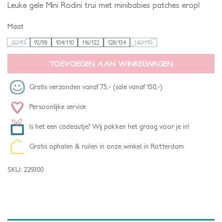
Leuke gele Mini Rodini trui met minibabies patches erop!
Maat
80/86
92/98
104/110
116/122
128/134
140/146
TOEVOEGEN AAN WINKELWAGEN
Gratis verzonden vanaf 75,- (sale vanaf 150,-)
Persoonlijke service
Is het een cadeautje? Wij pakken het graag voor je in!
Gratis ophalen & ruilen in onze winkel in Rotterdam
SKU:
229300