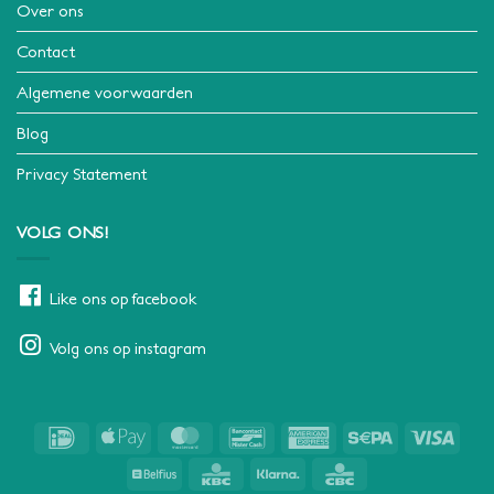
Over ons
Contact
Algemene voorwaarden
Blog
Privacy Statement
VOLG ONS!
Like ons op facebook
Volg ons op instagram
IDeal
Apple
MasterCard
Bancontact
American
Sepa
Visa
Pay
Express
Belfius
KBC
Klarna
CBC