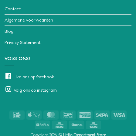
Contact
Algemene voorwaarden
Blog
Privacy Statement
VOLG ONS!
Like ons op facebook
Volg ons op instagram
IDeal
Apple
MasterCard
Bancontact
American
Sepa
Visa
Pay
Express
Belfius
KBC
Klarna
CBC
Copyright 2026 ©
Little Department Store