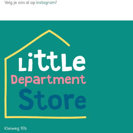
Volg je ons al op
instagram
?
Kleiweg 97a