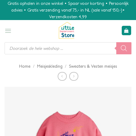
Ga
Gratis ophalen in onze winkel • Spaar voor korting • Persoonlijk
advies • Gratis verzending vanaf 75,- in NL (sale vanaf 150,-)•
naar
Verzendkosten 4,99
inhoud
Producten
zoeken
/
/
Home
Meisjeskleding
Sweaters & Vesten meisjes