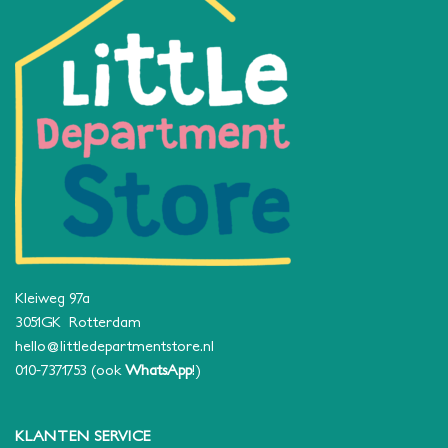
Kleiweg 97a
3051GK Rotterdam
hello@littledepartmentstore.nl
010-7371753
(ook
WhatsApp
!)
KLANTEN SERVICE