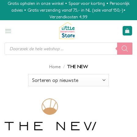
Ga
Gratis ophalen in onze winkel • Spaar voor korting • Persoonlijk
advies • Gratis verzending vanaf 75,- in NL (sale vanaf 150,-)•
naar
Verzendkosten 4,99
inhoud
Producten
zoeken
/
THE NEW
Home