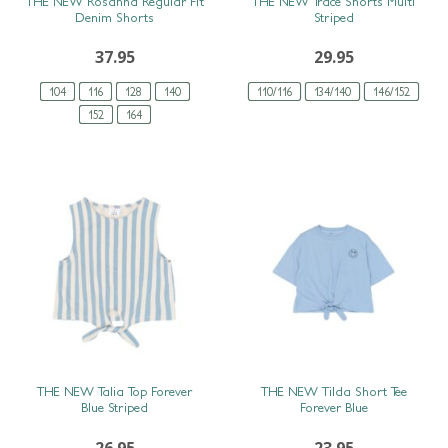
THE NEW Rosanna Regular Fit
THE NEW Trace Shorts Multi
Denim Shorts
Striped
37.95
29.95
104
116
128
140
110/116
134/140
146/152
152
164
SNEL BEKIJKEN
SNEL BEKIJKEN
THE NEW Talia Top Forever
THE NEW Tilda Short Tee
Blue Striped
Forever Blue
26.95
23.95