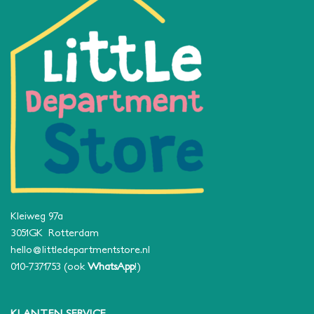
Kleiweg 97a
3051GK Rotterdam
hello@littledepartmentstore.nl
010-7371753
(ook
WhatsApp
!)
KLANTEN SERVICE