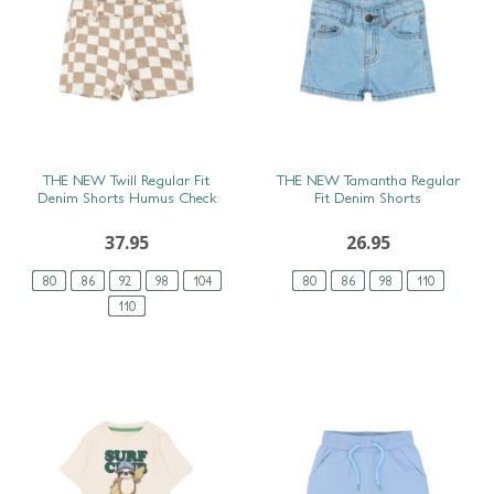
SNEL BEKIJKEN
SNEL BEKIJKEN
THE NEW Twill Regular Fit
THE NEW Tamantha Regular
Denim Shorts Humus Check
Fit Denim Shorts
37.95
26.95
80
86
92
98
104
80
86
98
110
110