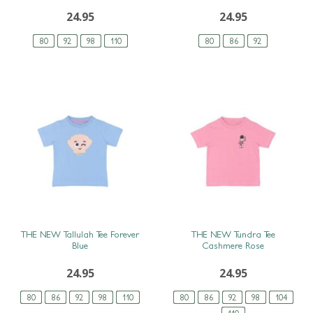
24.95
24.95
80
92
98
110
80
86
92
SNEL BEKIJKEN
SNEL BEKIJKEN
THE NEW Tallulah Tee Forever
THE NEW Tundra Tee
Blue
Cashmere Rose
24.95
24.95
80
86
92
98
110
80
86
92
98
104