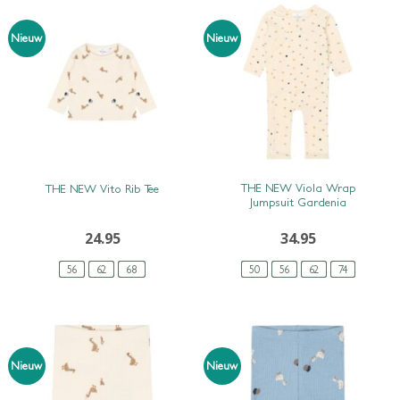
Nieuw
Nieuw
SNEL BEKIJKEN
SNEL BEKIJKEN
THE NEW Viola Wrap
THE NEW Vito Rib Tee
Jumpsuit Gardenia
24.95
34.95
56
62
68
50
56
62
74
Nieuw
Nieuw