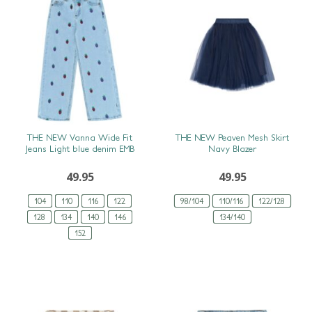
SNEL BEKIJKEN
SNEL BEKIJKEN
THE NEW Vanna Wide Fit
THE NEW Peaven Mesh Skirt
Jeans Light blue denim EMB
Navy Blazer
49.95
49.95
104
110
116
122
98/104
110/116
122/128
128
134
140
146
134/140
152