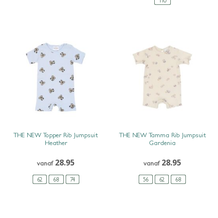
110
SNEL BEKIJKEN
SNEL BEKIJKEN
THE NEW Topper Rib Jumpsuit
THE NEW Tamma Rib Jumpsuit
Heather
Gardenia
28.95
28.95
vanaf
vanaf
62
68
74
56
62
68