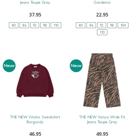
Jeans Taupe Gray
Gardenia
37.95
22.95
80
86
92
98
110
80
86
92
98
104
110
Nieuw
Nieuw
SNEL BEKIJKEN
SNEL BEKIJKEN
THE NEW Vitalio Sweatshirt
THE NEW Vanya Wide Fit
Burgundy
Jeans Taupe Gray
46.95
49.95