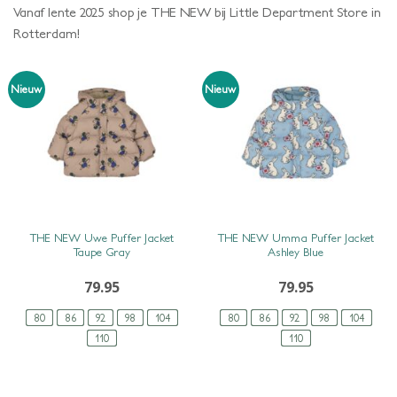
Vanaf lente 2025 shop je THE NEW bij Little Department Store in
Rotterdam!
Nieuw
Nieuw
SNEL BEKIJKEN
SNEL BEKIJKEN
THE NEW Uwe Puffer Jacket
THE NEW Umma Puffer Jacket
Taupe Gray
Ashley Blue
79.95
79.95
80
86
92
98
104
80
86
92
98
104
110
110