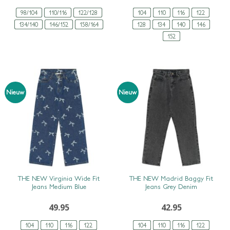
98/104
110/116
122/128
104
110
116
122
134/140
146/152
158/164
128
134
140
146
152
Nieuw
Nieuw
SNEL BEKIJKEN
SNEL BEKIJKEN
THE NEW Virginia Wide Fit
THE NEW Madrid Baggy Fit
Jeans Medium Blue
Jeans Grey Denim
49.95
42.95
104
110
116
122
104
110
116
122