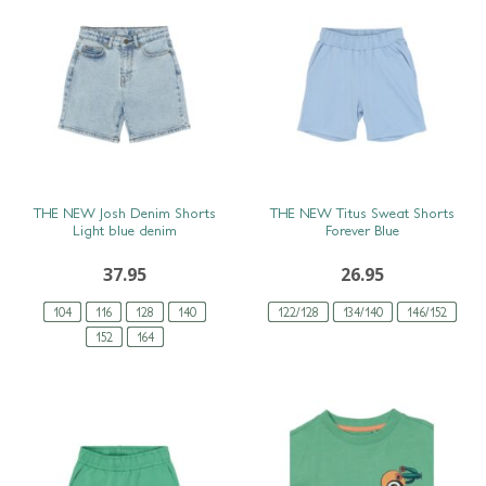
SNEL BEKIJKEN
SNEL BEKIJKEN
THE NEW Josh Denim Shorts
THE NEW Titus Sweat Shorts
Light blue denim
Forever Blue
37.95
26.95
104
116
128
140
122/128
134/140
146/152
152
164