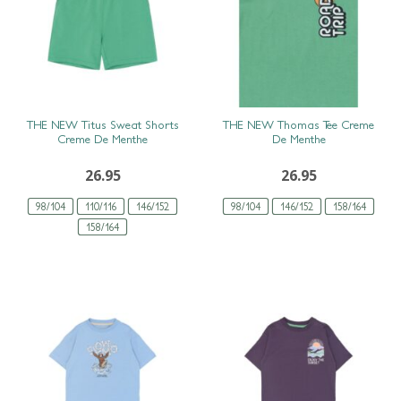
SNEL BEKIJKEN
SNEL BEKIJKEN
THE NEW Titus Sweat Shorts
THE NEW Thomas Tee Creme
Creme De Menthe
De Menthe
26.95
26.95
98/104
110/116
146/152
98/104
146/152
158/164
158/164