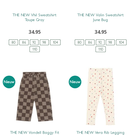
SNEL BEKIJKEN
SNEL BEKIJKEN
THE NEW Vhil Sweatshirt
THE NEW Valin Sweatshirt
Taupe Gray
June Bug
34.95
34.95
80
86
92
98
104
80
86
92
98
104
110
110
Nieuw
Nieuw
SNEL BEKIJKEN
SNEL BEKIJKEN
THE NEW Vondell Baggy Fit
THE NEW Vera Rib Legging