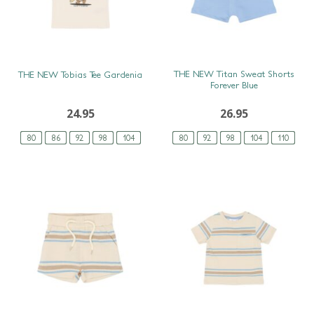
SNEL BEKIJKEN
SNEL BEKIJKEN
THE NEW Titan Sweat Shorts
THE NEW Tobias Tee Gardenia
Forever Blue
24.95
26.95
80
86
92
98
104
80
92
98
104
110