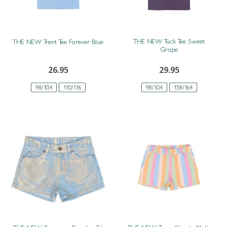
SNEL BEKIJKEN
SNEL BEKIJKEN
THE NEW Tuck Tee Sweet
THE NEW Trent Tee Forever Blue
Grape
26.95
29.95
98/104
110/116
98/104
158/164
SNEL BEKIJKEN
SNEL BEKIJKEN