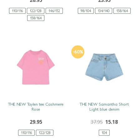
110/116
122/128
146/152
98/104
134/140
158/164
158/164
-60%
SNEL BEKIJKEN
SNEL BEKIJKEN
THE NEW Taylen tee Cashmere
THE NEW Samantha Short
Rose
Light blue denim
29.95
37.95
15.18
110/116
122/128
104