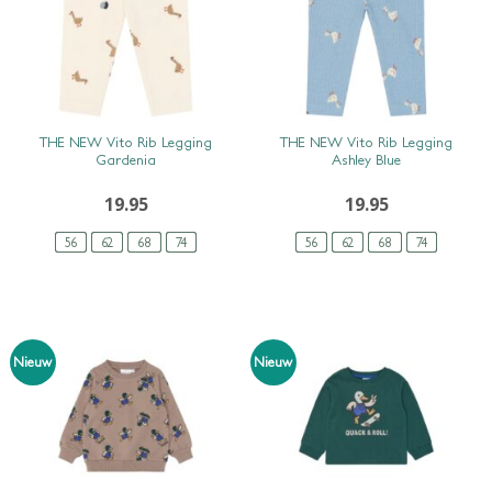
SNEL BEKIJKEN
SNEL BEKIJKEN
THE NEW Vito Rib Legging
THE NEW Vito Rib Legging
Gardenia
Ashley Blue
19.95
19.95
56
62
68
74
56
62
68
74
Nieuw
Nieuw