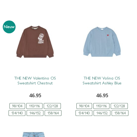
Nieuw
SNEL BEKIJKEN
SNEL BEKIJKEN
THE NEW Valentino OS
THE NEW Volina OS
Sweatshirt Chestnut
Sweatshirt Ashley Blue
46.95
46.95
98/104
110/116
122/128
98/104
110/116
122/128
134/140
146/152
158/164
134/140
146/152
158/164