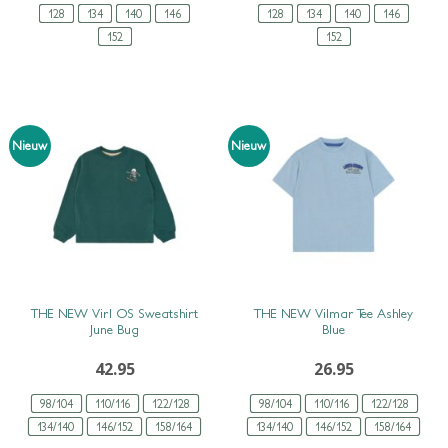
128
134
140
146
128
134
140
146
152
152
Nieuw
Nieuw
SNEL BEKIJKEN
SNEL BEKIJKEN
THE NEW Virl OS Sweatshirt
THE NEW Vilmar Tee Ashley
June Bug
Blue
42.95
26.95
98/104
110/116
122/128
98/104
110/116
122/128
134/140
146/152
158/164
134/140
146/152
158/164