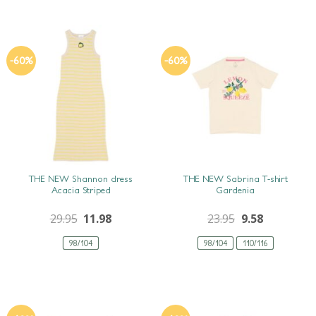
-60%
-60%
SNEL BEKIJKEN
SNEL BEKIJKEN
THE NEW Shannon dress
THE NEW Sabrina T-shirt
Acacia Striped
Gardenia
29.95
11.98
23.95
9.58
98/104
98/104
110/116