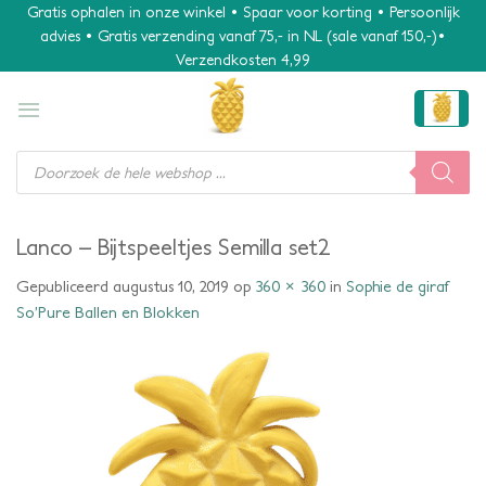
Ga
Gratis ophalen in onze winkel • Spaar voor korting • Persoonlijk
advies • Gratis verzending vanaf 75,- in NL (sale vanaf 150,-)•
naar
Verzendkosten 4,99
inhoud
Producten
zoeken
Lanco – Bijtspeeltjes Semilla set2
Gepubliceerd
augustus 10, 2019
op
360 × 360
in
Sophie de giraf
So’Pure Ballen en Blokken