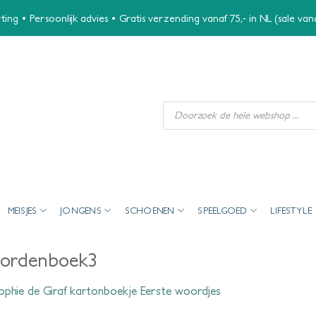
ing • Persoonlijk advies • Gratis verzending vanaf 75,- in NL (sale va
Producten
zoeken
MEISJES
JONGENS
SCHOENEN
SPEELGOED
LIFESTYLE
woordenboek3
ophie de Giraf kartonboekje Eerste woordjes