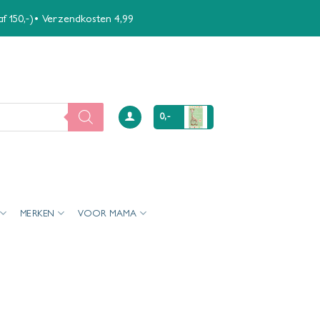
naf 150,-)• Verzendkosten 4,99
0,-
MERKEN
VOOR MAMA