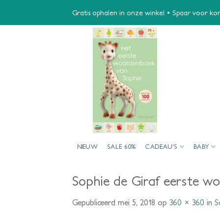
Ga
Gratis ophalen in onze winkel • Spaar voor kort
naar
inhoud
NIEUW
SALE 60%
CADEAU’S
BABY
Sophie de Giraf eerste 
Gepubliceerd
mei 5, 2018
op
360 × 360
in
S