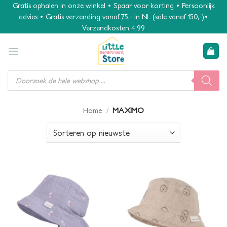
Ga
Gratis ophalen in onze winkel • Spaar voor korting • Persoonlijk
advies • Gratis verzending vanaf 75,- in NL (sale vanaf 150,-)•
naar
Verzendkosten 4,99
inhoud
Producten
zoeken
/
MAXIMO
Home