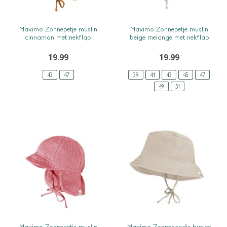
SNEL BEKIJKEN
SNEL BEKIJKEN
Maximo Zonnepetje muslin
Maximo Zonnepetje muslin
cinnamon met nekflap
beige melange met nekflap
19.99
19.99
43
47
39
41
43
45
47
49
51
SNEL BEKIJKEN
SNEL BEKIJKEN
Maximo Zonnepetje muslin
Maximo Zonnehoedje bucket