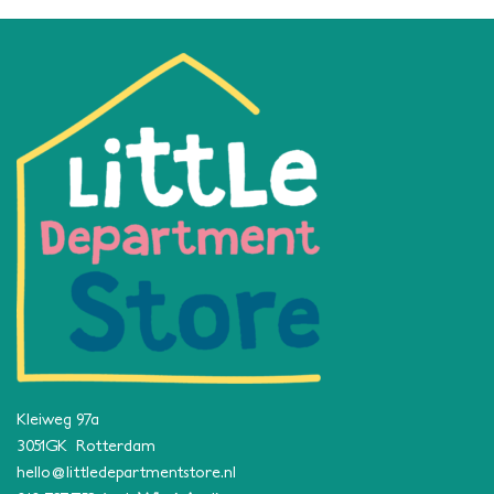
Kleiweg 97a
3051GK Rotterdam
hello@littledepartmentstore.nl