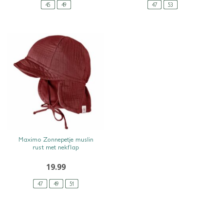
45
49
47
53
SNEL BEKIJKEN
Maximo Zonnepetje muslin
rust met nekflap
19.99
47
49
51