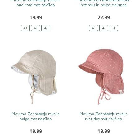
oud roze met nekflap
hat muslin beige melange
19.99
22.99
43
45
47
45
47
51
SNEL BEKIJKEN
SNEL BEKIJKEN
Maximo Zonnepetje muslin
Maximo Zonnepetje muslin
beige met nekflap
rust-dot met nekflap
19.99
19.99