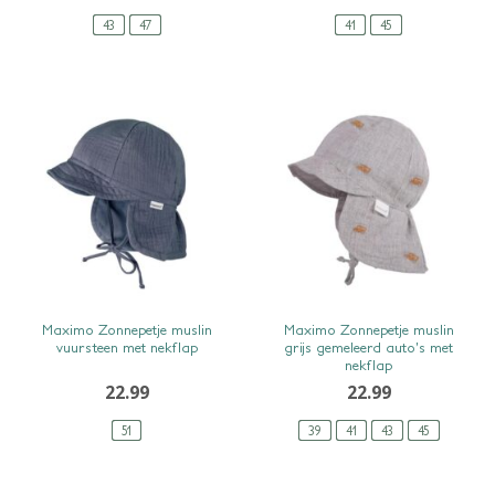
43
47
41
45
SNEL BEKIJKEN
SNEL BEKIJKEN
Maximo Zonnepetje muslin
Maximo Zonnepetje muslin
vuursteen met nekflap
grijs gemeleerd auto’s met
nekflap
22.99
22.99
51
39
41
43
45