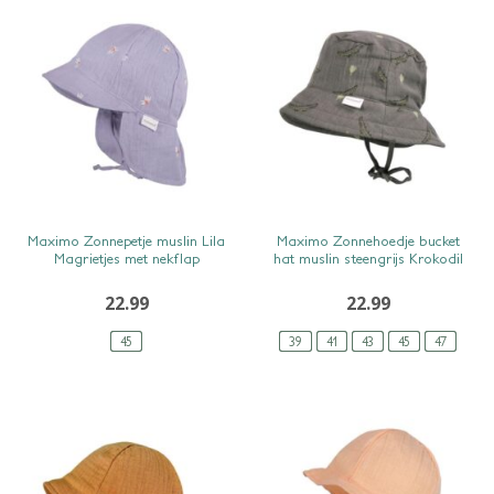
SNEL BEKIJKEN
SNEL BEKIJKEN
Maximo Zonnepetje muslin Lila
Maximo Zonnehoedje bucket
Magrietjes met nekflap
hat muslin steengrijs Krokodil
22.99
22.99
45
39
41
43
45
47