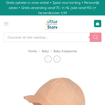
Ga
Gratis ophalen in onze winkel • Spaar voor korting • Persoonlijk
advies • Gratis verzending vanaf 75,- in NL (sale vanaf 150,-)•
naar
Verzendkosten 4,99
inhoud
Producten
zoeken
/
/
Home
Baby
Baby Accessoires