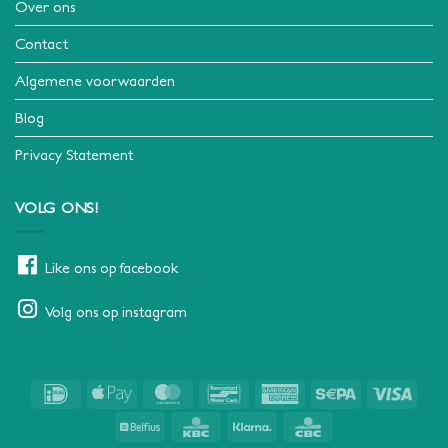
Over ons
Contact
Algemene voorwaarden
Blog
Privacy Statement
VOLG ONS!
Like ons op facebook
Volg ons op instagram
IDeal
Apple
MasterCard
Bancontact
American
Sepa
Visa
Pay
Express
Belfius
KBC
Klarna
CBC